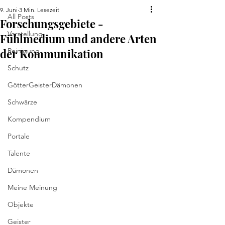
9. Juni
3 Min. Lesezeit
All Posts
Forschungsgebiete -
Vorstellung
Fühlmedium und andere Arten
der Kommunikation
Reinigung
Schutz
GötterGeisterDämonen
Schwärze
Kompendium
Portale
Talente
Dämonen
Meine Meinung
Objekte
Geister