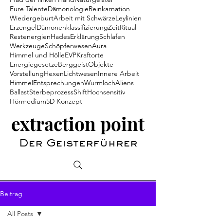
Eure Talente
Dämonologie
Reinkarnation
Wiedergeburt
Arbeit mit Schwärze
Leylinien
Erzengel
Dämonenklassifizierung
Zeit
Ritual
Restenergien
Hades
Erklärung
Schlafen
Werkzeuge
Schöpferwesen
Aura
Himmel und Hölle
EVP
Kraftorte
Energiegesetze
Berggeist
Objekte
Vorstellung
Hexen
Lichtwesen
Innere Arbeit
Himmel
Entsprechungen
Wurmloch
Aliens
Ballast
Sterbeprozess
Shift
Hochsensitiv
Hörmedium
5D Konzept
extraction point
Der Geisterführer
Beitrag
All Posts