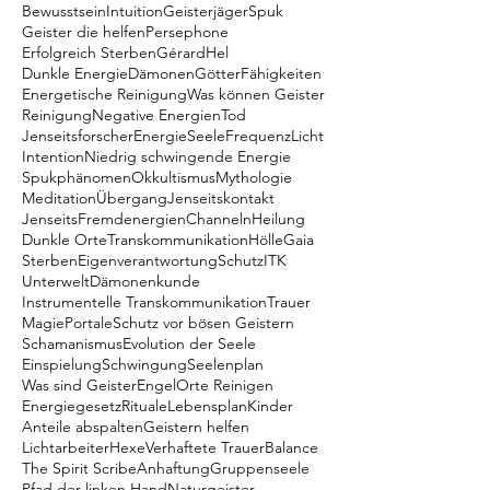
Bewusstsein
Intuition
Geisterjäger
Spuk
Geister die helfen
Persephone
Erfolgreich Sterben
Gérard
Hel
Dunkle Energie
Dämonen
Götter
Fähigkeiten
Energetische Reinigung
Was können Geister
Reinigung
Negative Energien
Tod
Jenseitsforscher
Energie
Seele
Frequenz
Licht
Intention
Niedrig schwingende Energie
Spukphänomen
Okkultismus
Mythologie
Meditation
Übergang
Jenseitskontakt
Jenseits
Fremdenergien
Channeln
Heilung
Dunkle Orte
Transkommunikation
Hölle
Gaia
Sterben
Eigenverantwortung
Schutz
ITK
Unterwelt
Dämonenkunde
Instrumentelle Transkommunikation
Trauer
Magie
Portale
Schutz vor bösen Geistern
Schamanismus
Evolution der Seele
Einspielung
Schwingung
Seelenplan
Was sind Geister
Engel
Orte Reinigen
Energiegesetz
Rituale
Lebensplan
Kinder
Anteile abspalten
Geistern helfen
Lichtarbeiter
Hexe
Verhaftete Trauer
Balance
The Spirit Scribe
Anhaftung
Gruppenseele
Pfad der linken Hand
Naturgeister