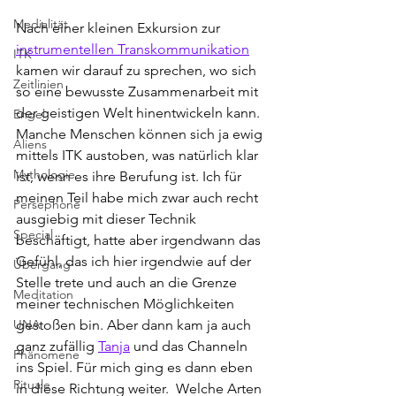
Medialität
Nach einer kleinen Exkursion zur 
instrumentellen Transkommunikation
ITK
kamen wir darauf zu sprechen, wo sich 
Zeitlinien
so eine bewusste Zusammenarbeit mit 
der geistigen Welt hinentwickeln kann. 
Engel
Manche Menschen können sich ja ewig 
Aliens
mittels ITK austoben, was natürlich klar 
Mythologie
ist, wenn es ihre Berufung ist. Ich für 
meinen Teil habe mich zwar auch recht 
Persephone
ausgiebig mit dieser Technik 
Special
beschäftigt, hatte aber irgendwann das 
Gefühl, das ich hier irgendwie auf der 
Übergang
Stelle trete und auch an die Grenze 
Meditation
meiner technischen Möglichkeiten 
UNA
gestoßen bin. Aber dann kam ja auch 
ganz zufällig 
Tanja
 und das Channeln 
Phänomene
ins Spiel. Für mich ging es dann eben 
Rituale
in diese Richtung weiter.  Welche Arten 