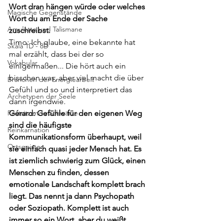
Wort dran hängen würde oder welches 
Magische Gegenstände
Wort du am Ende der Sache 
Amulette und Talismane
zuschreibst.
Timo: Ich glaube, eine bekannte hat 
Skala 1D - 8D
mal erzählt, dass bei der so 
Vokabular
einigermaßen... Die hört auch ein 
bisschen was, aber viel macht die über 
Branchen der Energiearbeit
Gefühl und so und interpretiert das 
Archetypen der Seele
dann irgendwie. 
Festsitzende Schwärze
Gérard: Gefühle für den eigenen Weg 
sind die häufigste 
Reinkarnation
Kommunikationsform überhaupt, weil 
Ortsgeister
sie einfach quasi jeder Mensch hat. Es 
ist ziemlich schwierig zum Glück, einen 
Menschen zu finden, dessen 
emotionale Landschaft komplett brach 
liegt. Das nennt ja dann Psychopath 
oder Soziopath. Komplett ist auch 
immer so ein Wort, aber du weißt 