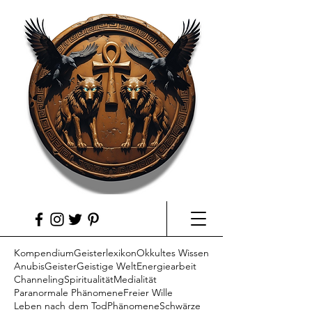
Kompendium
Geisterlexikon
Okkultes Wissen
Anubis
Geister
Geistige Welt
Energiearbeit
Channeling
Spiritualität
Medialität
Paranormale Phänomene
Freier Wille
Leben nach dem Tod
Phänomene
Schwärze