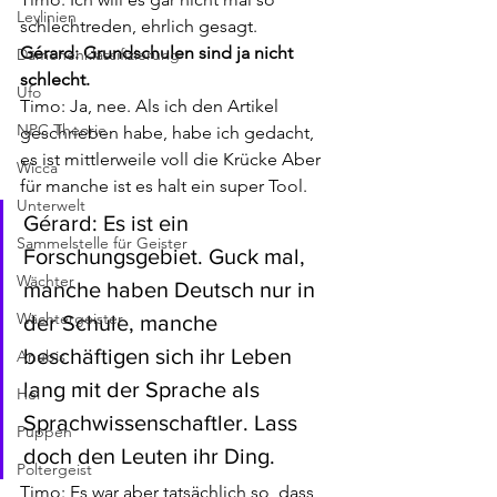
Leylinien
schlechtreden, ehrlich gesagt.
Gérard: Grundschulen sind ja nicht 
Dämonenklassifizierung
schlecht.
Ufo
Timo: Ja, nee. Als ich den Artikel 
NPC Theorie
geschrieben habe, habe ich gedacht, 
es ist mittlerweile voll die Krücke Aber 
Wicca
für manche ist es halt ein super Tool.
Unterwelt
Gérard: Es ist ein 
Sammelstelle für Geister
Forschungsgebiet. Guck mal, 
Wächter
manche haben Deutsch nur in 
Wächtergeister
der Schule, manche 
beschäftigen sich ihr Leben 
Anubis
lang mit der Sprache als 
Hel
Sprachwissenschaftler. Lass 
Puppen
doch den Leuten ihr Ding.
Poltergeist
Timo: Es war aber tatsächlich so, dass 