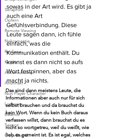
sowas in der Art wird. Es gibt ja 
Seraphim
auch eine Art 
Opfern
Gefühlsverbindung. Diese 
Remote Viewing
Leute sagen dann, ich fühle 
Nekromantie
einfach, was die 
Resilienz
Kommunikation enthält. Du 
kannst es dann nicht so aufs 
Kinder
Wort festpinnen, aber das 
Außerirdische
macht ja nichts. 
Anunnaki
Das sind dann meistens Leute, die 
Non Player Character
Informationen aber auch nur für sich 
Loslassen
selbst brauchen und da brauchst du 
kein Wort. Wenn du kein Buch daraus 
Balance
verfassen willst, dann brauchst du es 
Seance
nicht so wortgetreu, weil du weißt, wie 
lieb es gemeint ist. Es ist egal, welches 
Ouija Board