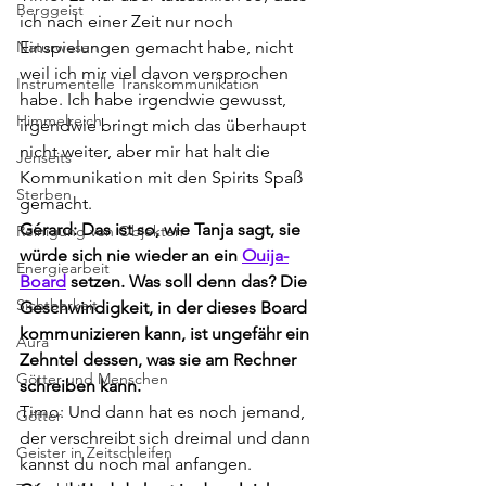
Berggeist
ich nach einer Zeit nur noch 
Naturwesen
Einspielungen gemacht habe, nicht 
weil ich mir viel davon versprochen 
Instrumentelle Transkommunikation
habe. Ich habe irgendwie gewusst, 
Himmelreich
irgendwie bringt mich das überhaupt 
nicht weiter, aber mir hat halt die 
Jenseits
Kommunikation mit den Spirits Spaß 
Sterben
gemacht.
Gérard: Das ist so, wie Tanja sagt, sie 
Reinigung von Objekten
würde sich nie wieder an ein 
Ouija-
Energiearbeit
Board
 setzen. Was soll denn das? Die 
Sichtbarkeit
Geschwindigkeit, in der dieses Board 
kommunizieren kann, ist ungefähr ein 
Aura
Zehntel dessen, was sie am Rechner 
Götter und Menschen
schreiben kann.
Timo: Und dann hat es noch jemand, 
Götter
der verschreibt sich dreimal und dann 
Geister in Zeitschleifen
kannst du noch mal anfangen.