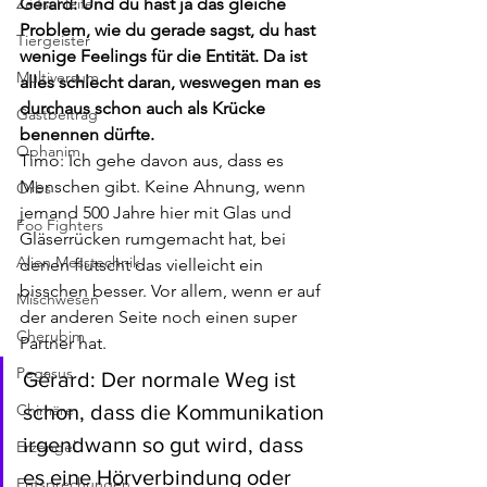
Zeitschleifen
Gérard: Und du hast ja das gleiche 
Problem, wie du gerade sagst, du hast 
Tiergeister
wenige Feelings für die Entität. Da ist 
Multiversum
alles schlecht daran, weswegen man es 
durchaus schon auch als Krücke 
Gastbeitrag
benennen dürfte.
Ophanim
Timo: Ich gehe davon aus, dass es 
Menschen gibt. Keine Ahnung, wenn 
Orbs
jemand 500 Jahre hier mit Glas und 
Foo Fighters
Gläserrücken rumgemacht hat, bei 
Alien Messtechnik
denen flutscht das vielleicht ein 
bisschen besser. Vor allem, wenn er auf 
Mischwesen
der anderen Seite noch einen super 
Cherubim
Partner hat.
Pegasus
Gérard: Der normale Weg ist 
Chimäre
schon, dass die Kommunikation 
irgendwann so gut wird, dass 
Erzengel
es eine Hörverbindung oder 
Entsprechungen