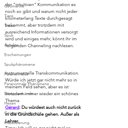
der "intuitiven" Kommunikation es 
Geomantie
noch so gibt und warum nicht jeder 
Tiere
kilometerlang Texte durchgesagt 
bekommt, aber trotzdem mit 
Trauer
ausreichend Informationen versorgt 
Spuk
wird und einiges mehr, könnt ihr im 
Aspekte
folgenden Channeling nachlesen.
Erscheinungen
Spukphänomene
Instrumentelle Transkommunikation. 
Paranormales
Würde ich jetzt gar nicht mehr so in 
Paranormale Phänomene
meinem Feld sehen, aber es ist 
Dämonenkunde
trotzdem immer wieder ein schönes 
Thema.
Hexen
Gérard
: Du würdest auch nicht zurück 
Geistererscheinung
in die Grundschule gehen. Außer als 
Lehrer.
Klassifizierung
Timo: Ich will es gar nicht mal so 