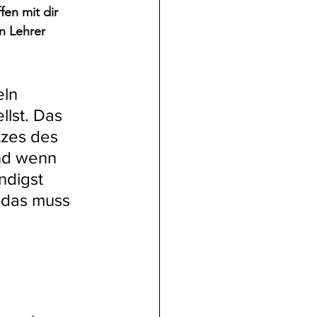
fen mit dir 
n Lehrer 
ln 
llst. Das 
tzes des 
und wenn 
ndigst 
 das muss 