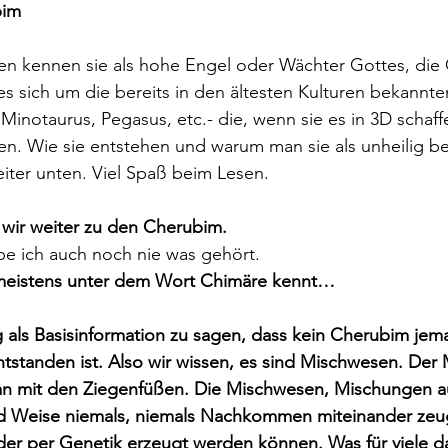
bim
n kennen sie als hohe Engel oder Wächter Gottes, die 
 es sich um die bereits in den ältesten Kulturen bekannt
inotaurus, Pegasus, etc.- die, wenn sie es in 3D schaffe
sten. Wie sie entstehen und warum man sie als unheilig be
eiter unten. Viel Spaß beim Lesen.
wir weiter zu den Cherubim.
e ich auch noch nie was gehört.
e meistens unter dem Wort Chimäre kennt…
g als Basisinformation zu sagen, dass kein Cherubim jema
standen ist. Also wir wissen, es sind Mischwesen. Der 
an mit den Ziegenfüßen. Die Mischwesen, Mischungen a
und Weise niemals, niemals Nachkommen miteinander zeu
der per Genetik erzeugt werden können. Was für viele d