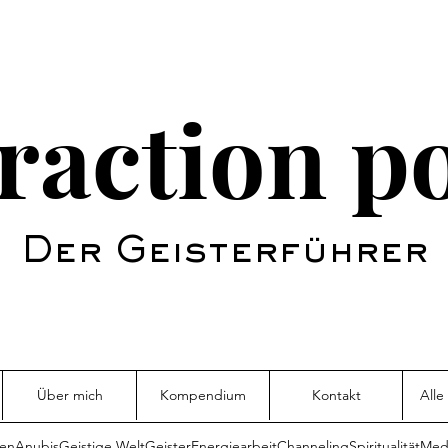
raction p
Der Geisterführer
Über mich
Kompendium
Kontakt
Alle
sen
Anubis
Geistige Welt
Geister
Energiearbeit
Channeling
Spiritualität
Medi