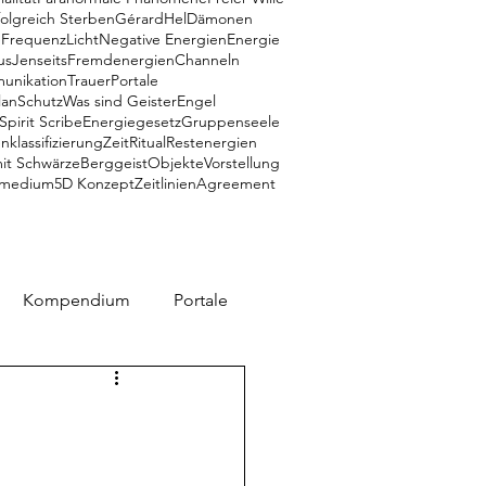
folgreich Sterben
Gérard
Hel
Dämonen
e
Frequenz
Licht
Negative Energien
Energie
us
Jenseits
Fremdenergien
Channeln
munikation
Trauer
Portale
lan
Schutz
Was sind Geister
Engel
Spirit Scribe
Energiegesetz
Gruppenseele
klassifizierung
Zeit
Ritual
Restenergien
mit Schwärze
Berggeist
Objekte
Vorstellung
medium
5D Konzept
Zeitlinien
Agreement
Kompendium
Portale
K
Zeitlinien
Engel
NA
Phänomene