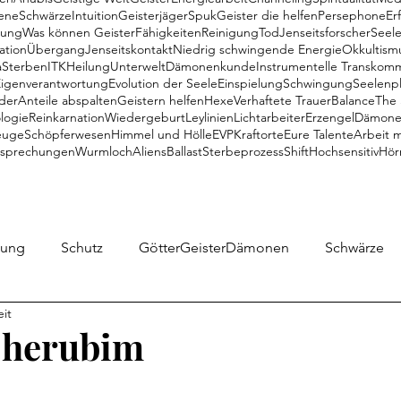
ene
Schwärze
Intuition
Geisterjäger
Spuk
Geister die helfen
Persephone
Er
gung
Was können Geister
Fähigkeiten
Reinigung
Tod
Jenseitsforscher
Seel
ation
Übergang
Jenseitskontakt
Niedrig schwingende Energie
Okkultism
a
Sterben
ITK
Heilung
Unterwelt
Dämonenkunde
Instrumentelle Transkom
Eigenverantwortung
Evolution der Seele
Einspielung
Schwingung
Seelenp
der
Anteile abspalten
Geistern helfen
Hexe
Verhaftete Trauer
Balance
The 
logie
Reinkarnation
Wiedergeburt
Leylinien
Lichtarbeiter
Erzengel
Dämonen
euge
Schöpferwesen
Himmel und Hölle
EVP
Kraftorte
Eure Talente
Arbeit 
tsprechungen
Wurmloch
Aliens
Ballast
Sterbeprozess
Shift
Hochsensitiv
Hör
gung
Schutz
GötterGeisterDämonen
Schwärze
eit
ine Meinung
Objekte
Geister
Medialität
IT
Cherubim
rsephone
Special
Übergang
Meditation
U