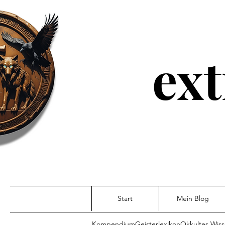
ext
Start
Mein Blog
Kompendium
Geisterlexikon
Okkultes Wis