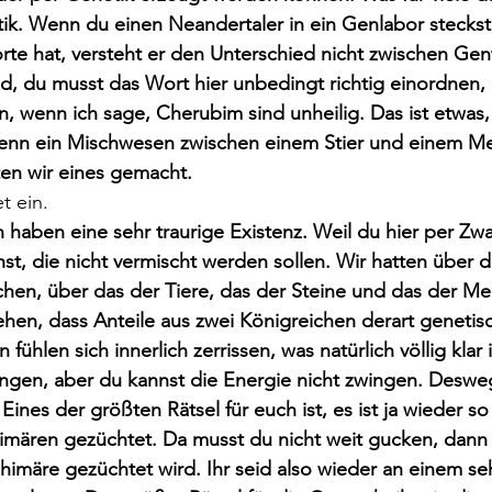
ik. Wenn du einen Neandertaler in ein Genlabor steckst
te hat, versteht er den Unterschied nicht zwischen Gen
, du musst das Wort hier unbedingt richtig einordnen, 
, wenn ich sage, Cherubim sind unheilig. Das ist etwas, 
enn ein Mischwesen zwischen einem Stier und einem M
tten wir eines gemacht.
t ein.
haben eine sehr traurige Existenz. Weil du hier per Zw
st, die nicht vermischt werden sollen. Wir hatten über d
hen, über das der Tiere, das der Steine und das der Men
ehen, dass Anteile aus zwei Königreichen derart genetisc
ühlen sich innerlich zerrissen, was natürlich völlig klar 
ingen, aber du kannst die Energie nicht zwingen. Deswe
Eines der größten Rätsel für euch ist, es ist ja wieder so 
mären gezüchtet. Da musst du nicht weit gucken, dann f
himäre gezüchtet wird. Ihr seid also wieder an einem seh