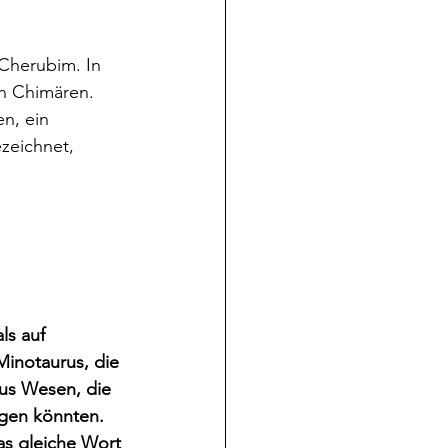
Cherubim. In 
en Chimären. 
n, ein 
zeichnet, 
ls auf 
Minotaurus, die 
us Wesen, die 
gen könnten. 
as gleiche Wort 