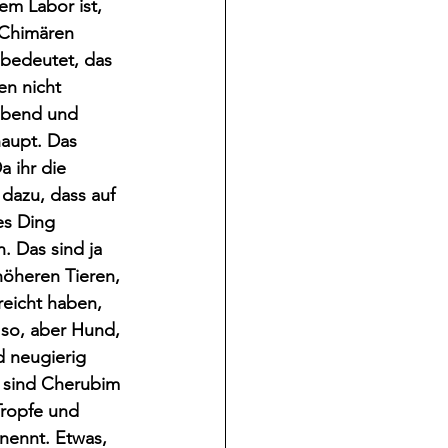
em Labor ist, 
 Chimären 
bedeutet, das 
n nicht 
ebend und 
aupt. Das 
a ihr die 
dazu, dass auf 
es Ding 
. Das sind ja 
höheren Tieren, 
reicht haben, 
 so, aber Hund, 
d neugierig 
b sind Cherubim 
Tropfe und 
nennt. Etwas, 