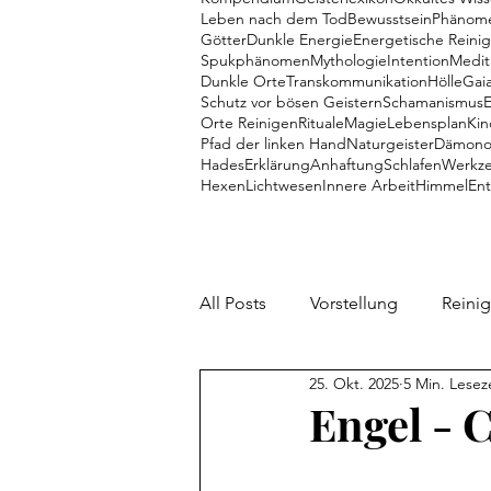
Leben nach dem Tod
Bewusstsein
Phänom
Götter
Dunkle Energie
Energetische Reini
Spukphänomen
Mythologie
Intention
Medit
Dunkle Orte
Transkommunikation
Hölle
Gai
Schutz vor bösen Geistern
Schamanismus
Orte Reinigen
Rituale
Magie
Lebensplan
Kin
Pfad der linken Hand
Naturgeister
Dämono
Hades
Erklärung
Anhaftung
Schlafen
Werkz
Hexen
Lichtwesen
Innere Arbeit
Himmel
En
All Posts
Vorstellung
Reini
25. Okt. 2025
5 Min. Lesez
Talente
Dämonen
Me
Engel - 
Aliens
Mythologie
Pe