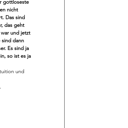
r gottloseste 
en nicht 
t. Das sind 
r, das geht 
war und jetzt 
e sind dann 
r. Es sind ja 
, so ist es ja 
tuition und 
…