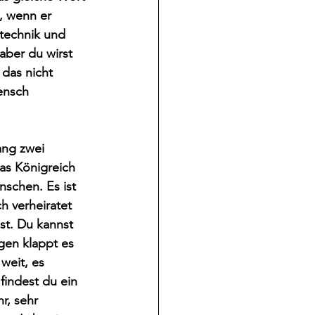
, wenn er 
technik und 
aber du wirst 
das nicht 
ensch 
ang zwei 
as Königreich 
schen. Es ist 
h verheiratet 
ist. Du kannst 
gen klappt es 
weit, es 
indest du ein 
r, sehr 