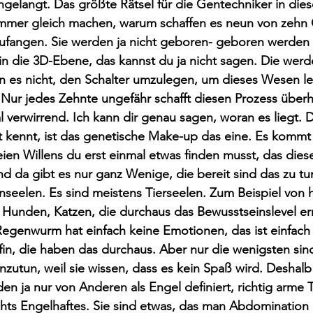
ngelangt. Das größte Rätsel für die Gentechniker in dies
 immer gleich machen, warum schaffen es neun von zehn
zufangen. Sie werden ja nicht geboren- geboren werden 
 die 3D-Ebene, das kannst du ja nicht sagen. Die werde
en es nicht, den Schalter umzulegen, um dieses Wesen l
Nur jedes Zehnte ungefähr schafft diesen Prozess überh
l verwirrend. Ich kann dir genau sagen, woran es liegt. D
 kennt, ist das genetische Make-up das eine. Es kommt 
ien Willens du erst einmal etwas finden musst, das dies
 da gibt es nur ganz Wenige, die bereit sind das zu tun
seelen. Es sind meistens Tierseelen. Zum Beispiel von 
 Hunden, Katzen, die durchaus das Bewusstseinslevel er
Regenwurm hat einfach keine Emotionen, das ist einfach
fin, die haben das durchaus. Aber nur die wenigsten sin
zutun, weil sie wissen, dass es kein Spaß wird. Deshal
den ja nur von Anderen als Engel definiert, richtig arme 
hts Engelhaftes. Sie sind etwas, das man Abdomination 