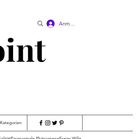
Anmelden
oint
 Kategorien
alität
Paranormale Phänomene
Freier Wille