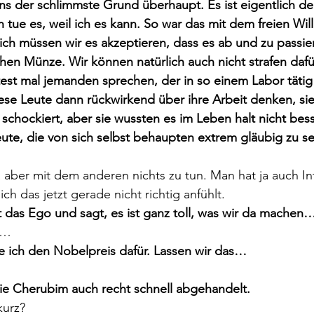
ens der schlimmste Grund überhaupt. Es ist eigentlich de
 tue es, weil ich es kann. So war das mit dem freien Will
ich müssen wir es akzeptieren, dass es ab und zu passier
chen Münze. Wir können natürlich auch nicht strafen dafü
est mal jemanden sprechen, der in so einem Labor tätig 
iese Leute dann rückwirkend über ihre Arbeit denken, si
 schockiert, aber sie wussten es im Leben halt nicht besse
te, die von sich selbst behaupten extrem gläubig zu sein
a aber mit dem anderen nichts zu tun. Man hat ja auch In
ich das jetzt gerade nicht richtig anfühlt.
das Ego und sagt, es ist ganz toll, was wir da machen
t…
ich den Nobelpreis dafür. Lassen wir das…
die Cherubim auch recht schnell abgehandelt.
kurz?