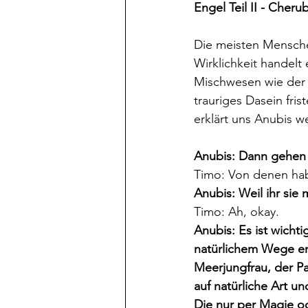
Engel Teil II - Cheru
Die meisten Mensche
Wirklichkeit handelt
Mischwesen wie der M
trauriges Dasein fri
erklärt uns Anubis w
Anubis: Dann gehen 
Timo: Von denen hab
Anubis: Weil ihr si
Timo: Ah, okay.
Anubis: Es ist wichti
natürlichem Wege ent
Meerjungfrau, der P
auf natürliche Art 
Die nur per Magie o