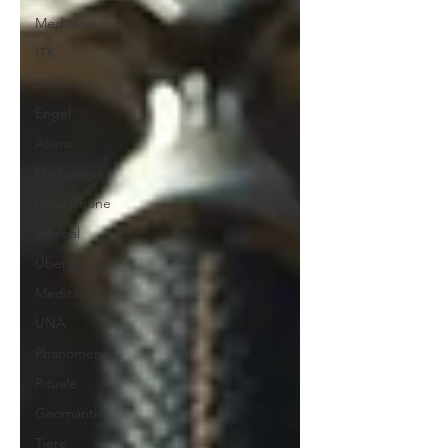
Medialität
ITK
Zeitlinien
Engel
Aliens
Mythologie
Persephone
Special
Übergang
Meditation
UNA
Phänomene
Rituale
Geomantie
Tiere