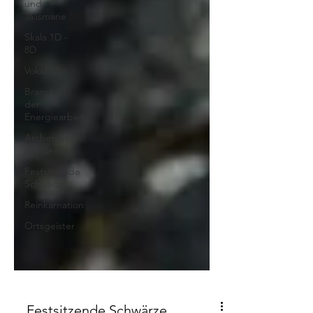
und
Talismane
Skala 1D -
8D
Vokabular
Branchen
der
Energiearbeit
Archetypen
der Seele
Festsitzende
Schwärze
Reinkarnation
Ortsgeister