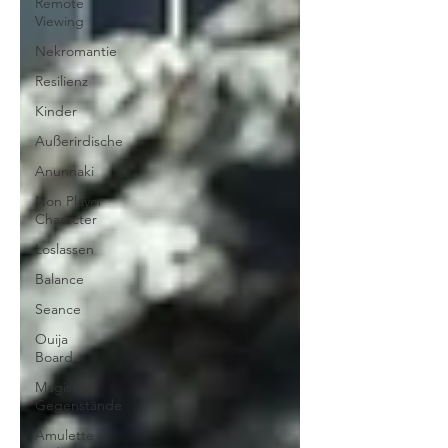
Remote
Viewing
Nekromantie
Resilienz
Kinder
Außerirdische
Anunnaki
Non Player
Character
Loslassen
Balance
Seance
Ouija
Board
Magische
Gegenstände
Amulette