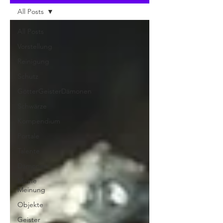
All Posts
All Posts
Vorstellung
Reinigung
Schutz
GötterGeisterDämonen
Schwärze
Kompendium
Portale
Talente
Dämonen
Meine
Meinung
Objekte
Geister