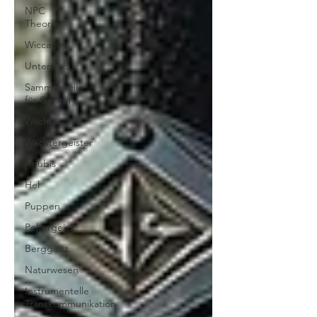
NPC
Theorie
Wicca
Unterwelt
Sammelstelle
für Geister
Wächter
Wächtergeister
Anubis
Hel
Puppen
Poltergeist
Berggeist
Naturwesen
Instrumentelle
Transkommunikation