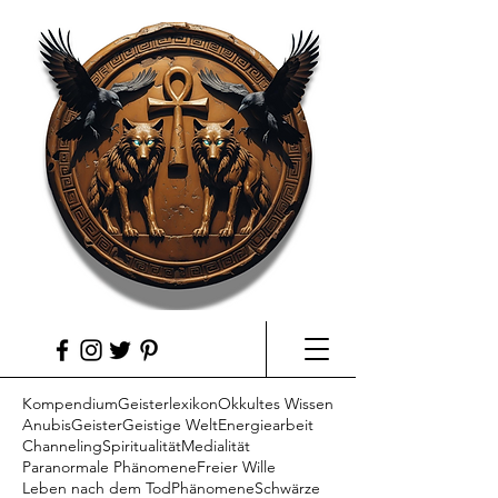
Kompendium
Geisterlexikon
Okkultes Wissen
Anubis
Geister
Geistige Welt
Energiearbeit
Channeling
Spiritualität
Medialität
Paranormale Phänomene
Freier Wille
Leben nach dem Tod
Phänomene
Schwärze