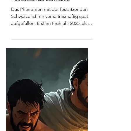
Festsitzende Schwärze
Das Phänomen mit der festsitzenden
Schwärze ist mir verhältnismäßig spät
aufgefallen. Erst im Frühjahr 2025, als
ich jemanden in einer Fachklinik
besuchte, der sich wegen Burnout
behandeln ließ, wurde ich darauf
aufmerksam. Schon bei der Ankunft
auf dem Gelände kam mir eine leichte
Schwere entgegen, was natürlich bei
einer psychiatrischen Einrichtung, nicht
weiter verwunderlich ist, irgendwo
muss der ganze Kram ja hin, der da
stellenweise ausgeleitet und fabriziert
wird. Es