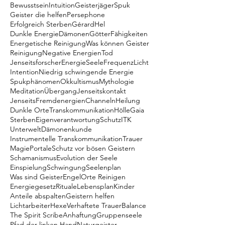
Bewusstsein
Intuition
Geisterjäger
Spuk
Geister die helfen
Persephone
Erfolgreich Sterben
Gérard
Hel
Dunkle Energie
Dämonen
Götter
Fähigkeiten
Energetische Reinigung
Was können Geister
Reinigung
Negative Energien
Tod
Jenseitsforscher
Energie
Seele
Frequenz
Licht
Intention
Niedrig schwingende Energie
Spukphänomen
Okkultismus
Mythologie
Meditation
Übergang
Jenseitskontakt
Jenseits
Fremdenergien
Channeln
Heilung
Dunkle Orte
Transkommunikation
Hölle
Gaia
Sterben
Eigenverantwortung
Schutz
ITK
Unterwelt
Dämonenkunde
Instrumentelle Transkommunikation
Trauer
Magie
Portale
Schutz vor bösen Geistern
Schamanismus
Evolution der Seele
Einspielung
Schwingung
Seelenplan
Was sind Geister
Engel
Orte Reinigen
Energiegesetz
Rituale
Lebensplan
Kinder
Anteile abspalten
Geistern helfen
Lichtarbeiter
Hexe
Verhaftete Trauer
Balance
The Spirit Scribe
Anhaftung
Gruppenseele
Pfad der linken Hand
Naturgeister