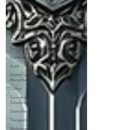
Himmelreich
Jenseits
Sterben
Reinigung
von
Objekten
Energiearbeit
Sichtbarkeit
Aura
Götter und
Menschen
Götter
Geister in
Zeitschleifen
Zeitschleifen
Tiergeister
Multiversum