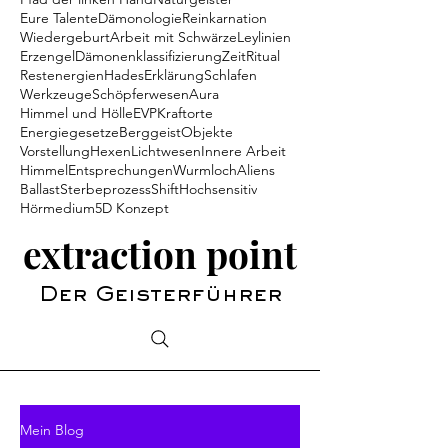
Eure Talente
Dämonologie
Reinkarnation
Wiedergeburt
Arbeit mit Schwärze
Leylinien
Erzengel
Dämonenklassifizierung
Zeit
Ritual
Restenergien
Hades
Erklärung
Schlafen
Werkzeuge
Schöpferwesen
Aura
Himmel und Hölle
EVP
Kraftorte
Energiegesetze
Berggeist
Objekte
Vorstellung
Hexen
Lichtwesen
Innere Arbeit
Himmel
Entsprechungen
Wurmloch
Aliens
Ballast
Sterbeprozess
Shift
Hochsensitiv
Hörmedium
5D Konzept
extraction point
Der Geisterführer
Mein Blog