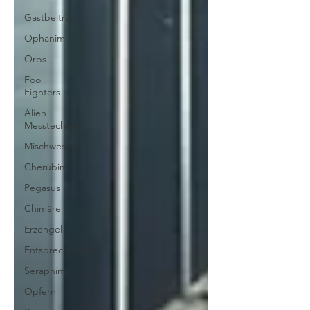
Gastbeitrag
Ophanim
Orbs
Foo
Fighters
Alien
Messtechnik
Mischwesen
Cherubim
Pegasus
Chimäre
Erzengel
Entsprechungen
Seraphim
Opfern