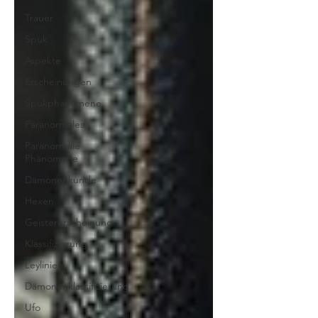
Trauer
Spuk
Aspekte
Erscheinungen
Spukphänomene
Paranormales
Paranormale
Phänomene
Dämonenkunde
Hexen
Geistererscheinung
Klassifizierung
Leylinien
Dämonenklassifizierung
Ufo