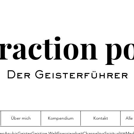
raction p
Der Geisterführer
Über mich
Kompendium
Kontakt
Alle
sen
Anubis
Geister
Geistige Welt
Energiearbeit
Channeling
Spiritualität
Medi