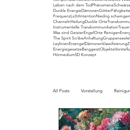
Leben nach dem Tod
Phänomene
Schwärz
Dunkle Energie
Dämonen
Götter
Fähigkeit
Frequenz
Licht
Intention
Niedrig schwinge
Channeln
Heilung
Dunkle Orte
Transkommu
Instrumentelle Transkommunikation
Trauer
Was sind Geister
Engel
Orte Reinigen
Energ
The Spirit Scribe
Anhaftung
Gruppenseele
Leylinien
Erzengel
Dämonenklassifizierung
Z
Energiegesetze
Berggeist
Objekte
Vorstell
Hörmedium
5D Konzept
All Posts
Vorstellung
Reinigu
Talente
Dämonen
Mein