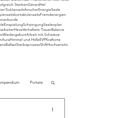
folgreich Sterben
Gérard
Hel
ien
Tod
Jenseitsforscher
Energie
Seele
g
Jenseitskontakt
Jenseits
Fremdenergien
onenkunde
ele
Einspielung
Schwingung
Seelenplan
tarbeiter
Hexe
Verhaftete Trauer
Balance
on
Wiedergeburt
Arbeit mit Schwärze
n
Aura
Himmel und Hölle
EVP
Kraftorte
iens
Ballast
Sterbeprozess
Shift
Hochsensitiv
ompendium
Portale
Zeitlinien
Engel