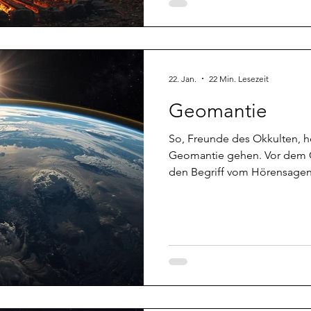
jetzt weiß, dass es da eine Ka
einen ja jetzt nicht unbedi
wenn man überhaupt kein F
"Schubladen" ist. Auf der and
22. Jan.
22 Min. Lesezeit
Geomantie
So, Freunde des Okkulten, h
Geomantie gehen. Vor dem C
den Begriff vom Hörensagen,
anzufangen wusste ich wie im
allerdings wirklich nicht an
daran, dass die Geomanten l
Jahrhunderten auf dem abste
mehr oder weniger dazu genö
sich zu behalten. Vermutlich