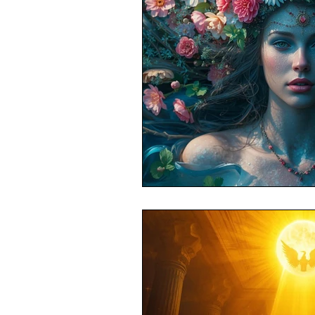
Aliens
Mythologie
Per
Rituale
Geomantie
Tie