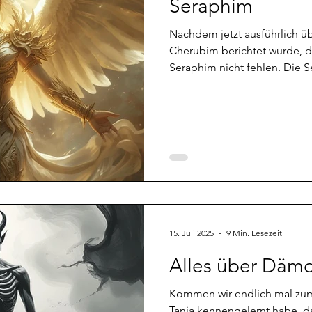
Seraphim
Nachdem jetzt ausführlich über 
Cherubim berichtet wurde, dürfen natürlich auch die
Seraphim nicht fehlen. Die S
Trompetenengel dargestellt
Gottes Thron fliegen und Ho
anderen mit den Erzengeln gleichgesetzt, sind eigentlich
Helfer bei einer gewissen Ar
Bewusstseinsentwicklung. Si
Göttern, beziehungsweise de
Frequenzlage die einem ent
15. Juli 2025
9 Min. Lesezeit
Alles über Däm
Kommen wir endlich mal zu
Tanja kennengelernt habe, d