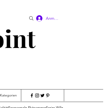
Anmelden
oint
 Kategorien
alität
Paranormale Phänomene
Freier Wille