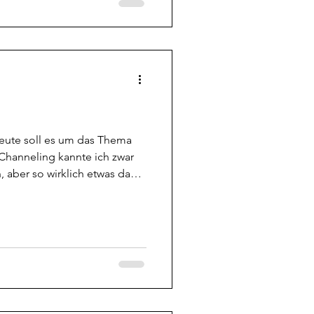
tegorie gibt oder nicht, hält
ngt vom machen ab. Gerade,
reund von irgendwelchen
eren Seite ist es na
eute soll es um das Thema
hanneling kannte ich zwar
 aber so wirklich etwas damit
mer nicht. Dieses Mal lag es
 meiner Inkompetenz, sondern
eider schon seit
igenden Ast sind, weil sie
tigt wurden, ihr Wissen für
 ist mehr von dem Druid