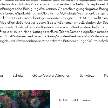
e
Bewusstsein
Intuition
Geisterjäger
Spuk
Geister die helfen
Persephone
Er
en
Energetische Reinigung
Was können Geister
Reinigung
Negative Energ
nde Energie
Spukphänomen
Okkultismus
Mythologie
Meditation
Übergan
nikation
Hölle
Gaia
Sterben
Eigenverantwortung
Schutz
ITK
Unterwelt
Däm
Magie
Portale
Schutz vor bösen Geistern
Schamanismus
Evolution der Se
iegesetz
Rituale
Lebensplan
Kinder
Anteile abspalten
Geistern helfen
Lich
Pfad der linken Hand
Naturgeister
Eure Talente
Dämonologie
Reinkarnati
eit
Ritual
Restenergien
Hades
Erklärung
Schlafen
Werkzeuge
Schöpferwese
ung
Hexen
Lichtwesen
Innere Arbeit
Himmel
Entsprechungen
Wurmloch
Al
ng
Schutz
GötterGeisterDämonen
Schwärze
K
e Meinung
Objekte
Geister
Medialität
ITK
24. Feb.
6 Min. Lesezeit