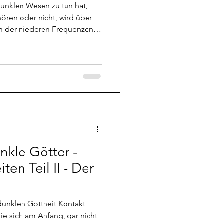
en der niederen Frequenzen
 mal wieder sowas, dass sich
kann. Ich zum Beispiel, werde
e mich irgendwie krank, wenn
e ignoriere, die mir die
er so zukommen lassen und
requenzen umgeb
nkle Götter -
en Teil II - Der
dunklen Gottheit Kontakt
die sich am Anfang, gar nicht