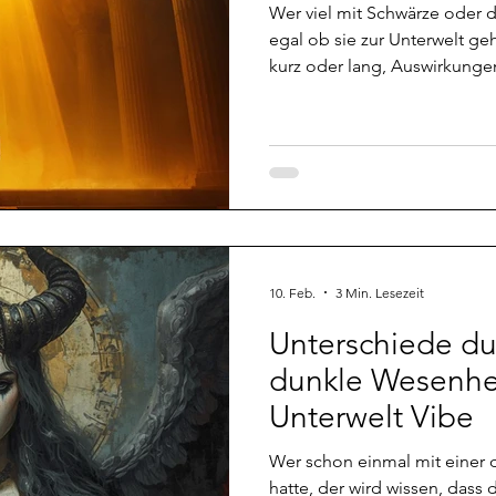
Wer viel mit Schwärze oder dunklen Wesen zu tun hat,
egal ob sie zur Unterwelt gehören oder nicht, wird über
kurz oder lang, Auswirkung
zu spüren bekommen. Das ist
bei jedem anders auswirken 
ziemlich depressiv und fühl
ich die Warnungen und Signal
andere Seite und mein Körp
mich weiter mit niederen F
10. Feb.
3 Min. Lesezeit
Unterschiede du
dunkle Wesenheit
Unterwelt Vibe
Wer schon einmal mit einer 
hatte, der wird wissen, dass 