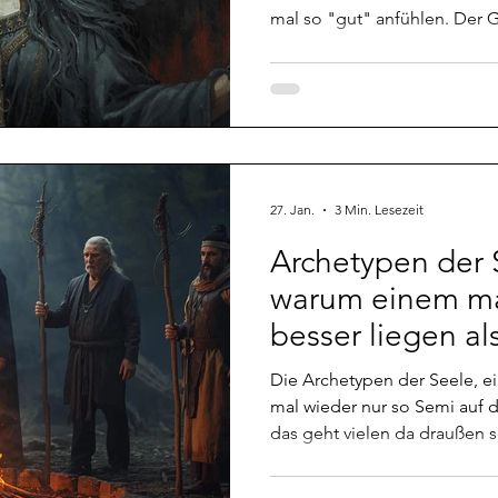
mal so "gut" anfühlen. Der G
müssen wir kurz einmal darau
Im Idealfall ist es so, dass 
ausgeglichen ist, was Schwärze und Licht angeht
Kreislauf, wie üblich. Da Schw
das sich durch " Katalysatore
wenn sie auf ihrer niedrigste
27. Jan.
3 Min. Lesezeit
Archetypen der 
warum einem m
besser liegen al
Die Archetypen der Seele, e
mal wieder nur so Semi auf d
das geht vielen da draußen s
das ganze immer eher ein n
erledigt seinen Kram ja in 