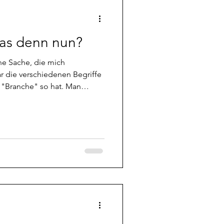
was denn nun?
ine Sache, die mich
r die verschiedenen Begriffe
 "Branche" so hat. Man
n erst einmal aneinander
anderes Vokabular hat, bis man
dass doch alle dasselbe
n oft andere Begriffe wie
ien, oder die ITK ler. Sowas
tlich die wenigsten Mensc