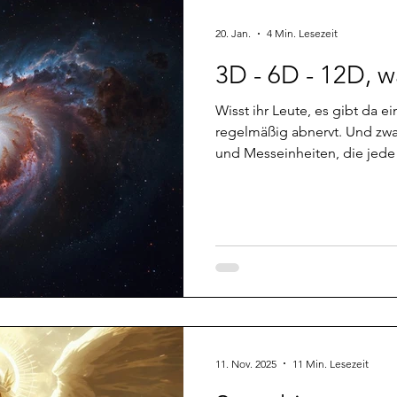
20. Jan.
4 Min. Lesezeit
3D - 6D - 12D, 
Wisst ihr Leute, es gibt da e
regelmäßig abnervt. Und zwa
und Messeinheiten, die jede
glaubt gar nicht, wie oft ma
vorbeiredet, weil jeder ein 
aber am Ende herausfindet, 
meinen. Die Schamanen habe
zum Beispiel die Jenseitsmed
ist echt nervig und da vermu
11. Nov. 2025
11 Min. Lesezeit