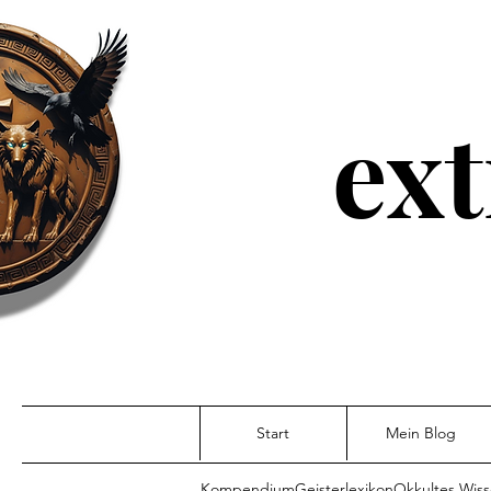
ext
Start
Mein Blog
Kompendium
Geisterlexikon
Okkultes Wis