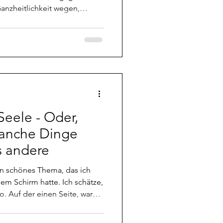
anzheitlichkeit wegen,
f eingehen, warum das so ist.
es in einem System ziemlich
. Ein
ärze aber auch nur Licht ist,
n " abschwächt, wird sie,
n Fre
Seele - Oder,
anche Dinge
s andere
in schönes Thema, das ich
em Schirm hatte. Ich schätze,
o. Auf der einen Seite, war
ice to know, denn man
der Regel sowieso. Ob man