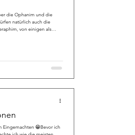
die Ophanim und die
eraphim, von einigen als
, die den ganzen Tag um
ly Holy Holy singen, von
t von
e sind im Gegensatz zu den
n Erzengeln, keine
ge
onen
m Eingemachten 😁Bevor ich
achte ich wie die meisten