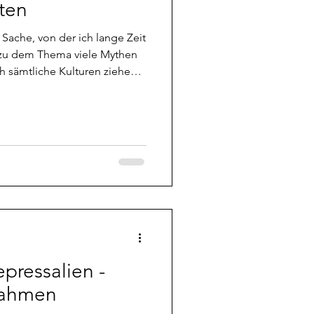
iten
Phänomene
 Sache, von der ich lange Zeit
a zu dem Thema viele Mythen
h sämtliche Kulturen ziehen.
ythologie tauchen sie ab und
h mit
be, hatte ich recht lange
n bekannten Hauptgöttern,
möchte, und zu Geistern. Ab
zu kam mal ein Dämon ins Fel
pressalien -
nahmen