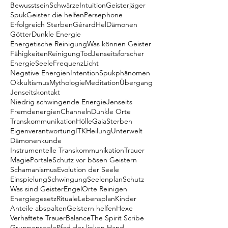
Bewusstsein
Schwärze
Intuition
Geisterjäger
Spuk
Geister die helfen
Persephone
Erfolgreich Sterben
Gérard
Hel
Dämonen
Götter
Dunkle Energie
Energetische Reinigung
Was können Geister
Fähigkeiten
Reinigung
Tod
Jenseitsforscher
Energie
Seele
Frequenz
Licht
Negative Energien
Intention
Spukphänomen
Okkultismus
Mythologie
Meditation
Übergang
Jenseitskontakt
Niedrig schwingende Energie
Jenseits
Fremdenergien
Channeln
Dunkle Orte
Transkommunikation
Hölle
Gaia
Sterben
Eigenverantwortung
ITK
Heilung
Unterwelt
Dämonenkunde
Instrumentelle Transkommunikation
Trauer
Magie
Portale
Schutz vor bösen Geistern
Schamanismus
Evolution der Seele
Einspielung
Schwingung
Seelenplan
Schutz
Was sind Geister
Engel
Orte Reinigen
Energiegesetz
Rituale
Lebensplan
Kinder
Anteile abspalten
Geistern helfen
Hexe
Verhaftete Trauer
Balance
The Spirit Scribe
Gruppenseele
Pfad der linken Hand