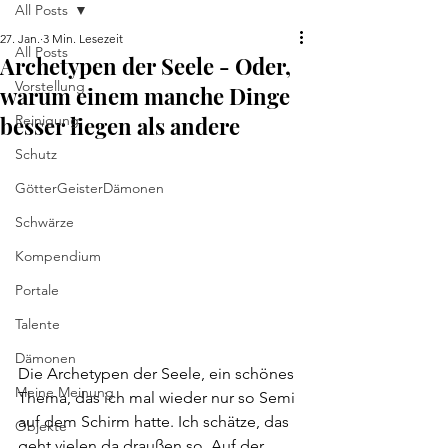
All Posts
27. Jan.
3 Min. Lesezeit
All Posts
Archetypen der Seele - Oder,
Vorstellung
warum einem manche Dinge
besser liegen als andere
Reinigung
Schutz
GötterGeisterDämonen
Schwärze
Kompendium
Portale
Talente
Dämonen
Die Archetypen der Seele, ein schönes 
Meine Meinung
Thema, das ich mal wieder nur so Semi 
auf dem Schirm hatte. Ich schätze, das 
Objekte
geht vielen da draußen so. Auf der 