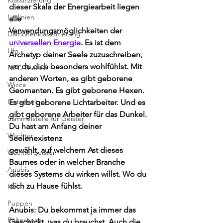
Klassifizierung
dieser Skala der Energiearbeit liegen 
Leylinien
alle 
Verwendungsmöglichkeiten der 
Dämonenklassifizierung
universellen Energie
. Es ist dem 
Ufo
Archetyp deiner Seele zuzuschreiben, 
wo du dich besonders wohlfühlst. Mit 
NPC Theorie
anderen Worten, es gibt geborene 
Wicca
Geomanten. Es gibt geborene Hexen. 
Unterwelt
Es gibt geborene Lichtarbeiter. Und es 
gibt geborene Arbeiter für das Dunkel. 
Sammelstelle für Geister
Du hast am Anfang deiner 
Wächter
Seelenexistenz 
gewählt, auf welchem Ast dieses 
Wächtergeister
Baumes oder in welcher Branche 
Anubis
dieses Systems du wirken willst. Wo du 
dich zu Hause fühlst. 
Hel
Puppen
Anubis: Du bekommst ja immer das 
Poltergeist
Geschickt, was du brauchst. Auch die 