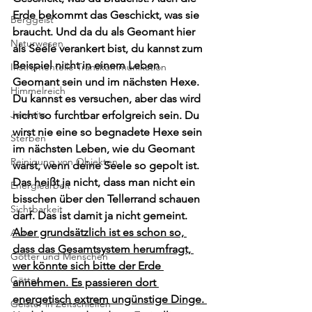
Erde bekommt das Geschickt, was sie 
Berggeist
braucht. Und da du als Geomant hier 
Naturwesen
als Seele verankert bist, du kannst zum 
Beispiel nicht in einem Leben 
Instrumentelle Transkommunikation
Geomant sein und im nächsten Hexe. 
Himmelreich
Du kannst es versuchen, aber das wird 
Jenseits
nicht so furchtbar erfolgreich sein. Du 
wirst nie eine so begnadete Hexe sein 
Sterben
im nächsten Leben, wie du Geomant 
Reinigung von Objekten
warst, wenn deine Seele so gepolt ist. 
Das heißt ja nicht, dass man nicht ein 
Energiearbeit
bisschen über den Tellerrand schauen 
Sichtbarkeit
darf. Das ist damit ja nicht gemeint. 
Aber grundsätzlich ist es schon so, 
Aura
dass das Gesamtsystem herumfragt, 
Götter und Menschen
wer könnte sich bitte der Erde 
Götter
annehmen. Es passieren dort 
energetisch extrem ungünstige Dinge. 
Geister in Zeitschleifen