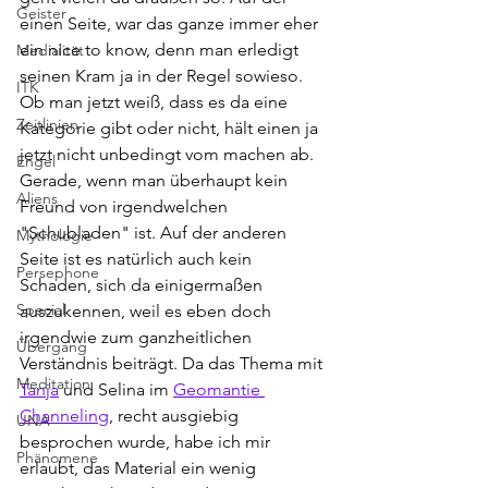
Geister
einen Seite, war das ganze immer eher 
ein nice to know, denn man erledigt 
Medialität
seinen Kram ja in der Regel sowieso. 
ITK
Ob man jetzt weiß, dass es da eine 
Zeitlinien
Kategorie gibt oder nicht, hält einen ja 
jetzt nicht unbedingt vom machen ab. 
Engel
Gerade, wenn man überhaupt kein 
Aliens
Freund von irgendwelchen 
"Schubladen" ist. Auf der anderen 
Mythologie
Seite ist es natürlich auch kein 
Persephone
Schaden, sich da einigermaßen 
Special
auszukennen, weil es eben doch 
irgendwie zum ganzheitlichen 
Übergang
Verständnis beiträgt. Da das Thema mit 
Meditation
Tanja
 und Selina im 
Geomantie 
Channeling
, recht ausgiebig 
UNA
besprochen wurde, habe ich mir 
Phänomene
erlaubt, das Material ein wenig 