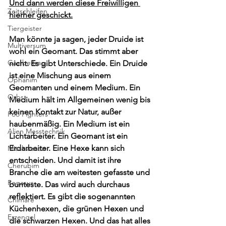
Und dann werden diese Freiwilligen 
Zeitschleifen
hierher geschickt.
Tiergeister
Man könnte ja sagen, jeder Druide ist 
Multiversum
wohl ein Geomant. Das stimmt aber 
Gastbeitrag
nicht. Es gibt Unterschiede.
Ein Druide 
ist eine Mischung aus einem 
Ophanim
Geomanten und einem Medium. Ein 
Orbs
Medium hält im Allgemeinen wenig bis 
keinen Kontakt zur Natur, außer 
Foo Fighters
haubenmäßig. Ein Medium ist ein 
Alien Messtechnik
Lichtarbeiter. Ein Geomant ist ein 
Erdarbeiter. Eine Hexe kann sich 
Mischwesen
entscheiden. Und damit ist ihre 
Cherubim
Branche die am weitesten gefasste und 
Pegasus
bunteste. Das wird auch durchaus 
reflektiert. Es gibt die sogenannten 
Chimäre
Küchenhexen, die grünen Hexen und 
Erzengel
die schwarzen Hexen. Und das hat alles 