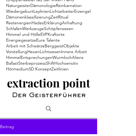
Naturgeister
Dämonologie
Reinkarnation
Wiedergeburt
Leylinien
Lichtarbeiter
Erzengel
Dämonenklassifizierung
Zeit
Ritual
Restenergien
Hades
Erklärung
Anhaftung
Schlafen
Werkzeuge
Schöpferwesen
Himmel und Hölle
EVP
Kraftorte
Energiegesetze
Eure Talente
Arbeit mit Schwärze
Berggeist
Objekte
Vorstellung
Hexen
Lichtwesen
Innere Arbeit
Himmel
Entsprechungen
Wurmloch
Aliens
Ballast
Sterbeprozess
Shift
Hochsensitiv
Hörmedium
5D Konzept
Zeitlinien
extraction point
Der Geisterführer
Beitrag