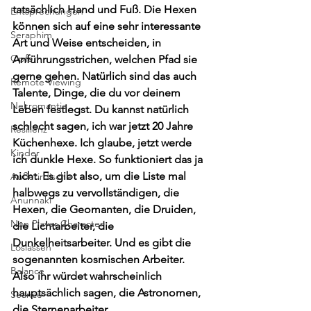
tatsächlich Hand und Fuß. Die Hexen 
Entsprechungen
können sich auf eine sehr interessante 
Seraphim
Art und Weise entscheiden, in 
Opfern
Anführungsstrichen, welchen Pfad sie 
gerne gehen. Natürlich sind das
auch 
Remote Viewing
Talente, Dinge, die du vor deinem 
Nekromantie
Leben festlegst. Du kannst natürlich 
schlecht sagen, ich war jetzt 20 Jahre 
Resilienz
Küchenhexe. Ich glaube, jetzt werde 
Kinder
ich dunkle Hexe. So funktioniert das ja 
nicht. Es gibt also, um die Liste mal 
Außerirdische
halbwegs zu vervollständigen, die 
Anunnaki
Hexen, die Geomanten, die Druiden, 
Non Player Character
die Lichtarbeiter, die 
Dunkelheitsarbeiter. Und es gibt die 
Loslassen
sogenannten kosmischen Arbeiter. 
Balance
Also ihr würdet wahrscheinlich 
hauptsächlich sagen, die Astronomen, 
Seance
die Sternenarbeiter.