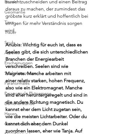
zurechtzuschneiden und einen Beitrag 
Rituale
daraus zu machen, der zumindest das 
Geomantie
gröbste kurz erklärt und hoffentlich bei 
Tiere
einigen für mehr Verständnis sorgen 
wird. 
Trauer
Spuk
Anubis: Wichtig für euch ist, dass es 
Seelen gibt, die sich unterschiedlichen 
Aspekte
Branchen der Energiearbeit 
Erscheinungen
verschreiben. Seelen sind wie 
Spukphänomene
Magnete. Manche arbeiten mit 
einer relativ starken, hohen Frequenz, 
Paranormales
also wie ein Elektromagnet. Manche 
Paranormale Phänomene
sind eher heruntergeregelt und sind in 
die andere Richtung magnetisch. Du 
Dämonenkunde
kannst eher dem Licht zugetan sein, 
Hexen
wie die meisten Lichtarbeiter. Oder du 
kannst dich eher dem Dunkel 
Geistererscheinung
zuordnen lassen, eher wie Tanja. Auf 