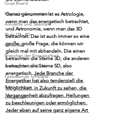
Ouija Board
Magische Gegenstände
Genau genommen ist es Astrologie, 
wenn man das energetisch betrachtet, 
Amulette und Talismane
und Astronomie, wenn man das 3D 
Skala 1D - 8D
betrachtet. Das ist auch immer so eine 
große, große Frage, die können wir 
Vokabular
gleich mal mit abhandeln. Die einen 
Branchen der Energiearbeit
betrachten die Sterne 3D, die anderen 
betrachten die Sterne 5D, also 
Archetypen der Seele
energetisch. 
Jede Branche der 
Festsitzende Schwärze
Energetiker hat also tendenziell die 
Reinkarnation
Möglichkeit, in Zukunft zu sehen, die 
Vergangenheit abzufragen, Heilungen 
Ortsgeister
zu beschleunigen oder ermöglichen. 
Jeder eben auf seine ganz eigene Art 
und Weise. Und deswegen ist es auch, 
es ist ja nicht so, als würde Gott 
hingehen und sagen, du müsstest bitte 