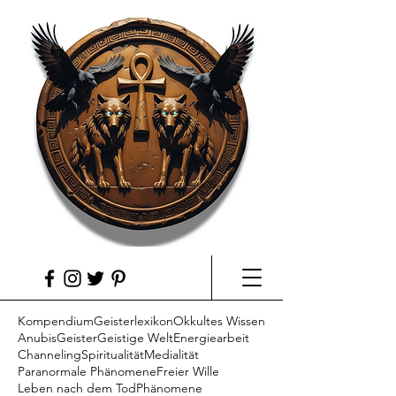
Kompendium
Geisterlexikon
Okkultes Wissen
Anubis
Geister
Geistige Welt
Energiearbeit
Channeling
Spiritualität
Medialität
Paranormale Phänomene
Freier Wille
Leben nach dem Tod
Phänomene