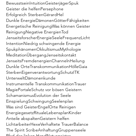
Bewusstsein
Intuition
Geisterjäger
Spuk
Geister die helfen
Persephone
Erfolgreich Sterben
Gérard
Hel
Dunkle Energie
Dämonen
Götter
Fähigkeiten
Energetische Reinigung
Was können Geister
Reinigung
Negative Energien
Tod
Jenseitsforscher
Energie
Seele
Frequenz
Licht
Intention
Niedrig schwingende Energie
Spukphänomen
Okkultismus
Mythologie
Meditation
Übergang
Jenseitskontakt
Jenseits
Fremdenergien
Channeln
Heilung
Dunkle Orte
Transkommunikation
Hölle
Gaia
Sterben
Eigenverantwortung
Schutz
ITK
Unterwelt
Dämonenkunde
Instrumentelle Transkommunikation
Trauer
Magie
Portale
Schutz vor bösen Geistern
Schamanismus
Evolution der Seele
Einspielung
Schwingung
Seelenplan
Was sind Geister
Engel
Orte Reinigen
Energiegesetz
Rituale
Lebensplan
Kinder
Anteile abspalten
Geistern helfen
Lichtarbeiter
Hexe
Verhaftete Trauer
Balance
The Spirit Scribe
Anhaftung
Gruppenseele
Pfad der linken Hand
Naturgeister