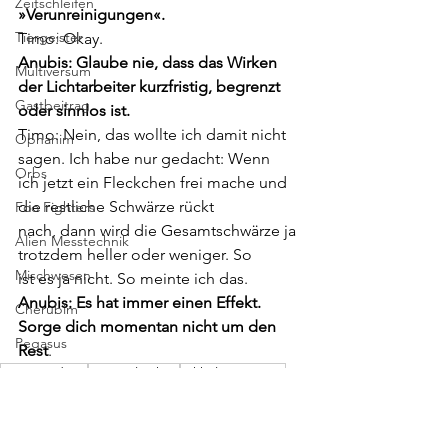
Zeitschleifen
»Verunreinigungen«.
Tiergeister
Timo: Okay.
Anubis: Glaube nie, dass das Wirken 
Multiversum
der Lichtarbeiter kurzfristig, begrenzt
Gastbeitrag
oder sinnlos ist.
Timo: Nein, das wollte ich damit nicht 
Ophanim
sagen. Ich habe nur gedacht: Wenn
Orbs
ich jetzt ein Fleckchen frei mache und 
die restliche Schwärze rückt
Foo Fighters
nach, dann wird die Gesamtschwärze ja 
Alien Messtechnik
trotzdem heller oder weniger. So
Mischwesen
ist es ja nicht. So meinte ich das.
Anubis: Es hat immer einen Effekt. 
Cherubim
Sorge dich momentan nicht um den 
Pegasus
Rest
.
Kompendium
Geisterlexikon
Okkultes Wissen
Chimäre
Anubis
Geistige Welt
Energiearbeit
Channeling
Erzengel
Paranormale Phänomene
Schwärze
Dunkle Energie
Energetische Reinigung
Reinigung
Entsprechungen