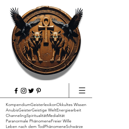
Kompendium
Geisterlexikon
Okkultes Wissen
Anubis
Geister
Geistige Welt
Energiearbeit
Channeling
Spiritualität
Medialität
Paranormale Phänomene
Freier Wille
Leben nach dem Tod
Phänomene
Schwärze