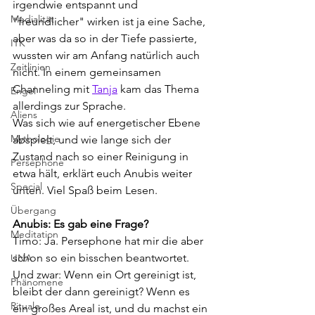
irgendwie entspannt und 
Medialität
"freundlicher" wirken ist ja eine Sache, 
aber was da so in der Tiefe passierte, 
ITK
wussten wir am Anfang natürlich auch 
Zeitlinien
nicht. In einem gemeinsamen 
Channeling mit 
Tanja
 kam das Thema 
Engel
allerdings zur Sprache.
Aliens
Was sich wie auf energetischer Ebene 
Mythologie
abspielt, und wie lange sich der 
Zustand nach so einer Reinigung in 
Persephone
etwa hält, erklärt euch Anubis weiter 
Special
unten. Viel Spaß beim Lesen.
Übergang
Anubis: Es gab eine Frage?
Meditation
Timo: Ja. Persephone hat mir die aber 
schon so ein bisschen beantwortet.
UNA
Und zwar: Wenn ein Ort gereinigt ist, 
Phänomene
bleibt der dann gereinigt? Wenn es
Rituale
ein großes Areal ist, und du machst ein 