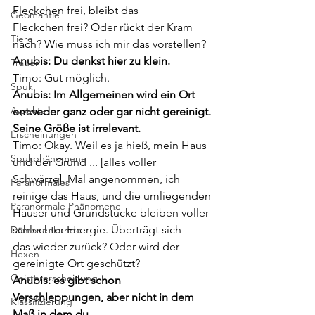
Fleckchen frei, bleibt das
Geomantie
Fleckchen frei? Oder rückt der Kram 
Tiere
nach? Wie muss ich mir das vorstellen?
Anubis: Du denkst hier zu klein.
Trauer
Timo: Gut möglich.
Spuk
Anubis: Im Allgemeinen wird ein Ort 
Aspekte
entweder ganz oder gar nicht gereinigt.
Seine Größe ist irrelevant.
Erscheinungen
Timo: Okay. Weil es ja hieß, mein Haus 
Spukphänomene
und der Grund ... [alles voller
Schwärze]. Mal angenommen, ich 
Paranormales
reinige das Haus, und die umliegenden
Paranormale Phänomene
Häuser und Grundstücke bleiben voller 
schlechter Energie. Überträgt sich
Dämonenkunde
das wieder zurück? Oder wird der 
Hexen
gereinigte Ort geschützt?
Geistererscheinung
Anubis: es gibt schon 
Verschleppungen, aber nicht in dem 
Klassifizierung
Maß in dem du