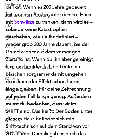
Leylinien
denkst. Wenn es 200 Jahre gedauert 
hat, um den Boden unter diesem Haus
Dämonenklassifizierung
mit 
Schwärze
 zu tränken, dann wird es – 
Ufo
solange keine Katastrophen
NPC Theorie
geschehen, wie sie ihr definiert – 
wieder grob 200 Jahre dauern, bis der
Wicca
Grund wieder auf dem vorherigen 
Unterwelt
Zustand ist. Wenn du ihn aber gereinigt
hast und im Idealfall die Leute ein 
Sammelstelle für Geister
bisschen sorgsamer damit umgehen,
Wächter
dann kann der Effekt schon lange, 
lange bleiben. Für deine Zeitrechnung
Wächtergeister
auf jeden Fall lange genug. Außerdem 
Anubis
musst du bedenken, dass wir im
Hel
SHIFT sind. Das heißt: Der Boden unter 
diesem Haus befindet sich rein
Puppen
Shift-technisch auf dem Stand von vor 
Poltergeist
200 Jahren. Damals gab es noch das