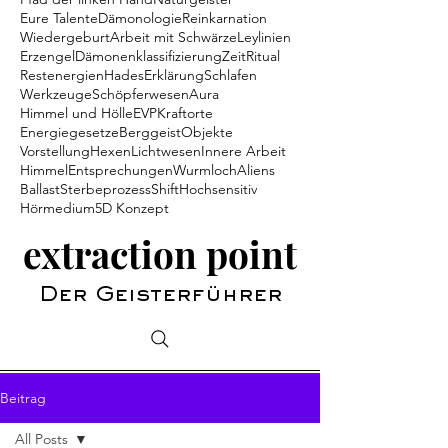
Eure Talente
Dämonologie
Reinkarnation
Wiedergeburt
Arbeit mit Schwärze
Leylinien
Erzengel
Dämonenklassifizierung
Zeit
Ritual
Restenergien
Hades
Erklärung
Schlafen
Werkzeuge
Schöpferwesen
Aura
Himmel und Hölle
EVP
Kraftorte
Energiegesetze
Berggeist
Objekte
Vorstellung
Hexen
Lichtwesen
Innere Arbeit
Himmel
Entsprechungen
Wurmloch
Aliens
Ballast
Sterbeprozess
Shift
Hochsensitiv
Hörmedium
5D Konzept
extraction point
Der Geisterführer
Beitrag
All Posts