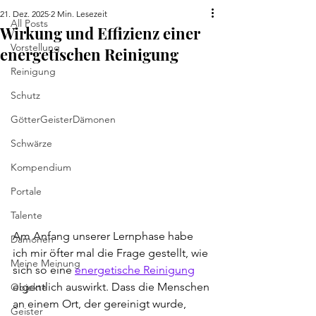
21. Dez. 2025
2 Min. Lesezeit
All Posts
Wirkung und Effizienz einer
Vorstellung
energetischen Reinigung
Reinigung
Schutz
GötterGeisterDämonen
Schwärze
Kompendium
Portale
Talente
Am Anfang unserer Lernphase habe 
Dämonen
ich mir öfter mal die Frage gestellt, wie 
Meine Meinung
sich so eine 
energetische Reinigung
eigentlich auswirkt. Dass die Menschen 
Objekte
an einem Ort, der gereinigt wurde, 
Geister