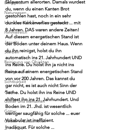
Sklaventum allerorten. Damals wurdest 
Berggeist
du, wenn du einen Kanten Brot
Naturwesen
gestohlen hast, noch in ein sehr 
Instrumentelle Transkommunikation
dunkles Kerkerverlies gesteckt ... mit
8 Jahren. DAS waren andere Zeiten! 
Himmelreich
Auf diesem energetischen Stand ist
Jenseits
der Boden unter deinem Haus. Wenn 
du ihn reinigst, holst du ihn
Sterben
automatisch ins 21. Jahrhundert UND 
Reinigung von Objekten
ins Reine. Du holst ihn ja nicht ins
Reine auf einem energetischen Stand 
Energiearbeit
von vor 200 Jahren. Das kannst du
Sichtbarkeit
gar nicht, es ist auch nicht Sinn der 
Aura
Sache. Du holst ihn ins Reine UND
shiftest ihn ins 21. Jahrhundert. Und 
Götter und Menschen
Boden im 21. Jhd. ist wesentlich
Götter
weniger saugfähig für solche ... euer 
Vokabular ist ineffizient.
Geister in Zeitschleifen
Inadäquat. Für solche ... 