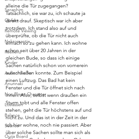
alleine die Tür zugegangen? 
Seraphim
Tatsächlich, sie war zu, ich schaute ja 
Opfern
direkt drauf. Skeptisch war ich aber 
trotzdem. Ich stand also auf und 
Remote Viewing
überprüfte, ob die Tür nicht auch 
Nekromantie
einfach so zu gehen kann. Ich wohne 
schon seit über 20 Jahren in der 
Resilienz
gleichen Bude, so dass ich einige 
Kinder
Sachen natürlich schon von vornerein 
ausschließen konnte. Zum Beispiel 
Außerirdische
einen Luftzug. Das Bad hat kein 
Anunnaki
Fenster und die Tür öffnet sich nach 
Non Player Character
innen. Also, selbst wenn draußen ein 
Sturm tobt und alle Fenster offen 
Loslassen
stehen, geht die Tür höchstens auf und 
Balance
nicht zu. Und das ist in der Zeit in der 
ich hier wohne, noch nie passiert. Aber 
Seance
über solche Sachen sollte man sich als 
Ouija Board