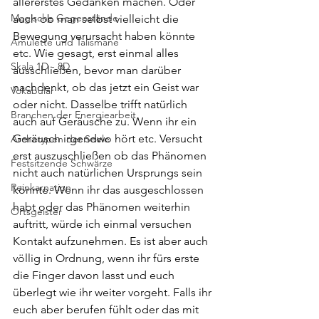
allererstes Gedanken machen. Oder 
Magische Gegenstände
auch ob man selbst vielleicht die 
Bewegung verursacht haben könnte 
Amulette und Talismane
etc. Wie gesagt, erst einmal alles 
Skala 1D - 8D
ausschließen, bevor man darüber 
nachdenkt, ob das jetzt ein Geist war 
Vokabular
oder nicht. Dasselbe trifft natürlich 
Branchen der Energiearbeit
auch auf Geräusche zu. Wenn ihr ein 
Geräusch irgendwo hört etc. Versucht 
Archetypen der Seele
erst auszuschließen ob das Phänomen 
Festsitzende Schwärze
nicht auch natürlichen Ursprungs sein 
Reinkarnation
könnte. Wenn ihr das ausgeschlossen 
habt oder das Phänomen weiterhin 
Ortsgeister
auftritt, würde ich einmal versuchen 
Kontakt aufzunehmen. Es ist aber auch 
völlig in Ordnung, wenn ihr fürs erste 
die Finger davon lasst und euch 
überlegt wie ihr weiter vorgeht. Falls ihr 
euch aber berufen fühlt oder das mit 