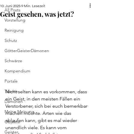
10. Juni 2025
9 Min. Lesezeit
All Posts
Geist gesehen, was jetzt?
Vorstellung
Reinigung
Schutz
GötterGeisterDämonen
Schwärze
Kompendium
Portale
Talente
Nicht selten kann es vorkommen, dass 
ein Geist, in den meisten Fällen ein 
Dämonen
Verstorbener, sich bei euch bemerkbar 
Meine Meinung
machen möchte. Arten wie das 
ablaufen kann, gibt es mal wieder 
Objekte
unendlich viele. Es kann vom 
Geister