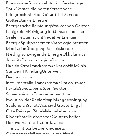
Phänomene
Schwärze
Intuition
Geisterjäger
Spuk
Geister die helfen
Persephone
Erfolgreich Sterben
Gérard
Hel
Dämonen
Götter
Dunkle Energie
Energetische Reinigung
Was können Geister
Fähigkeiten
Reinigung
Tod
Jenseitsforscher
Seele
Frequenz
Licht
Negative Energien
Energie
Spukphänomen
Mythologie
Intention
Meditation
Übergang
Jenseitskontakt
Niedrig schwingende Energie
Okkultismus
Jenseits
Fremdenergien
Channeln
Dunkle Orte
Transkommunikation
Hölle
Gaia
Sterben
ITK
Heilung
Unterwelt
Dämonenkunde
Instrumentelle Transkommunikation
Trauer
Portale
Schutz vor bösen Geistern
Schamanismus
Eigenverantwortung
Evolution der Seele
Einspielung
Schwingung
Seelenplan
Schutz
Was sind Geister
Engel
Orte Reinigen
Rituale
Magie
Lebensplan
Kinder
Anteile abspalten
Geistern helfen
Hexe
Verhaftete Trauer
Balance
The Spirit Scribe
Energiegesetz
Gruppenseele
Pfad der linken Hand