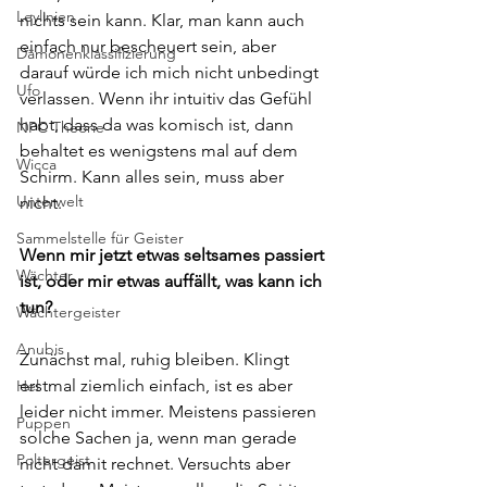
Leylinien
nichts sein kann. Klar, man kann auch 
einfach nur bescheuert sein, aber 
Dämonenklassifizierung
darauf würde ich mich nicht unbedingt 
Ufo
verlassen. Wenn ihr intuitiv das Gefühl 
habt, dass da was komisch ist, dann 
NPC Theorie
behaltet es wenigstens mal auf dem 
Wicca
Schirm. Kann alles sein, muss aber 
Unterwelt
nicht.
Sammelstelle für Geister
Wenn mir jetzt etwas seltsames passiert 
Wächter
ist, oder mir etwas auffällt, was kann ich 
tun?
Wächtergeister
Anubis
Zunächst mal, ruhig bleiben. Klingt 
erstmal ziemlich einfach, ist es aber 
Hel
leider nicht immer. Meistens passieren 
Puppen
solche Sachen ja, wenn man gerade 
Poltergeist
nicht damit rechnet. Versuchts aber 