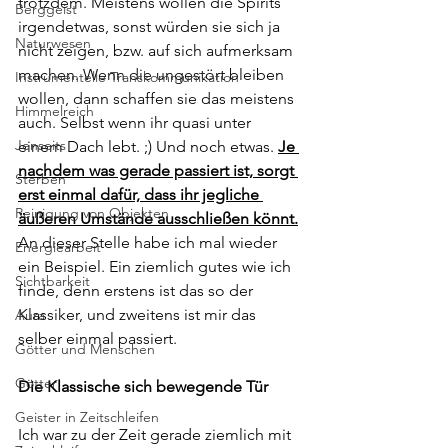
trotzdem. Meistens wollen die Spirits 
Berggeist
irgendetwas, sonst würden sie sich ja 
Naturwesen
nicht zeigen, bzw. auf sich aufmerksam 
machen. Wenn die ungestört bleiben 
Instrumentelle Transkommunikation
wollen, dann schaffen sie das meistens 
Himmelreich
auch. Selbst wenn ihr quasi unter 
Jenseits
einem Dach lebt. ;) Und noch etwas. 
Je 
nachdem was gerade passiert ist, sorgt 
Sterben
erst einmal dafür, dass ihr jegliche 
Reinigung von Objekten
äußeren Umstände ausschließen könnt.
An dieser Stelle habe ich mal wieder 
Energiearbeit
ein Beispiel. Ein ziemlich gutes wie ich 
Sichtbarkeit
finde, denn erstens ist das so der 
Klassiker, und zweitens ist mir das 
Aura
selber einmal passiert.
Götter und Menschen
Götter
Die Klassische sich bewegende Tür
Geister in Zeitschleifen
Ich war zu der Zeit gerade ziemlich mit 