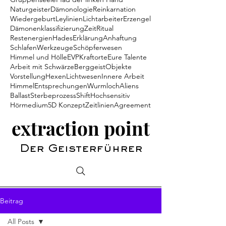
Naturgeister
Dämonologie
Reinkarnation
Wiedergeburt
Leylinien
Lichtarbeiter
Erzengel
Dämonenklassifizierung
Zeit
Ritual
Restenergien
Hades
Erklärung
Anhaftung
Schlafen
Werkzeuge
Schöpferwesen
Himmel und Hölle
EVP
Kraftorte
Eure Talente
Arbeit mit Schwärze
Berggeist
Objekte
Vorstellung
Hexen
Lichtwesen
Innere Arbeit
Himmel
Entsprechungen
Wurmloch
Aliens
Ballast
Sterbeprozess
Shift
Hochsensitiv
Hörmedium
5D Konzept
Zeitlinien
Agreement
extraction point
Der Geisterführer
Beitrag
All Posts