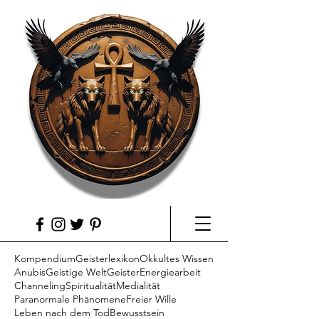
Kompendium
Geisterlexikon
Okkultes Wissen
Anubis
Geistige Welt
Geister
Energiearbeit
Channeling
Spiritualität
Medialität
Paranormale Phänomene
Freier Wille
Leben nach dem Tod
Bewusstsein