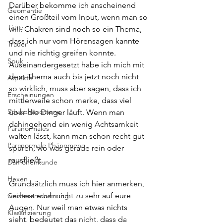
Darüber bekomme ich anscheinend 
Geomantie
einen Großteil vom Input, wenn man so 
Tiere
will. Chakren sind noch so ein Thema, 
dass ich nur vom Hörensagen kannte 
Trauer
und nie richtig greifen konnte. 
Spuk
Auseinandergesetzt habe ich mich mit 
dem Thema auch bis jetzt noch nicht 
Aspekte
so wirklich, muss aber sagen, dass ich 
Erscheinungen
mittlerweile schon merke, dass viel 
Spukphänomene
über die Dinger läuft. Wenn man 
dahingehend ein wenig Achtsamkeit 
Paranormales
walten lässt, kann man schon recht gut 
Paranormale Phänomene
spüren, wo was gerade rein oder 
rausfließt.
Dämonenkunde
Hexen
Grundsätzlich muss ich hier anmerken, 
verlasst euch nicht zu sehr auf eure 
Geistererscheinung
Augen. Nur weil man etwas nichts 
Klassifizierung
sieht, bedeutet das nicht, dass da 