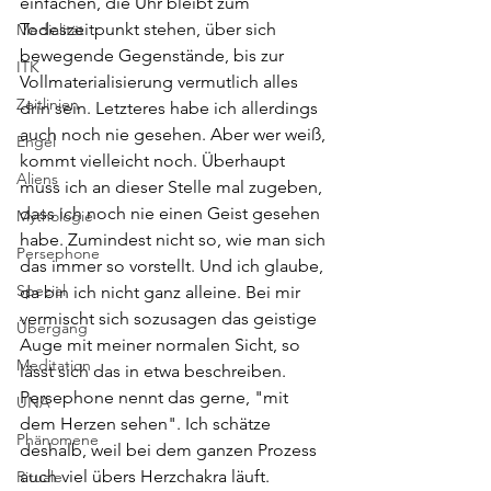
einfachen, die Uhr bleibt zum 
Todeszeitpunkt stehen, über sich 
Medialität
bewegende Gegenstände, bis zur 
ITK
Vollmaterialisierung vermutlich alles 
Zeitlinien
drin sein. Letzteres habe ich allerdings 
auch noch nie gesehen. Aber wer weiß, 
Engel
kommt vielleicht noch. Überhaupt 
Aliens
muss ich an dieser Stelle mal zugeben, 
dass ich noch nie einen Geist gesehen 
Mythologie
habe. Zumindest nicht so, wie man sich 
Persephone
das immer so vorstellt. Und ich glaube, 
Special
da bin ich nicht ganz alleine. Bei mir 
vermischt sich sozusagen das geistige 
Übergang
Auge mit meiner normalen Sicht, so 
Meditation
lässt sich das in etwa beschreiben. 
Persephone nennt das gerne, "mit 
UNA
dem Herzen sehen". Ich schätze 
Phänomene
deshalb, weil bei dem ganzen Prozess 
auch viel übers Herzchakra läuft. 
Rituale