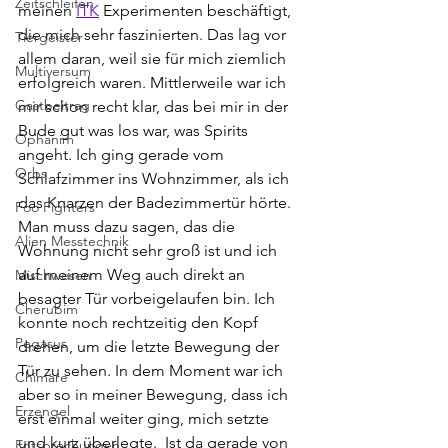
Zeitschleifen
meinen 
ITK
 Experimenten beschäftigt, 
die mich sehr faszinierten. Das lag vor 
Tiergeister
allem daran, weil sie für mich ziemlich 
Multiversum
erfolgreich waren. Mittlerweile war ich 
Gastbeitrag
mir schon recht klar, das bei mir in der 
Bude gut was los war, was Spirits 
Ophanim
angeht. Ich ging gerade vom 
Orbs
Schlafzimmer ins Wohnzimmer, als ich 
das Knarzen der Badezimmertür hörte. 
Foo Fighters
Man muss dazu sagen, das die 
Alien Messtechnik
Wohnung nicht sehr groß ist und ich 
auf meinem Weg auch direkt an 
Mischwesen
besagter Tür vorbeigelaufen bin. Ich 
Cherubim
konnte noch rechtzeitig den Kopf 
Pegasus
drehen, um die letzte Bewegung der 
Tür zu sehen. In dem Moment war ich 
Chimäre
aber so in meiner Bewegung, dass ich 
Erzengel
erst einmal weiter ging, mich setzte 
und kurz überlegte.  Ist da gerade von 
Entsprechungen