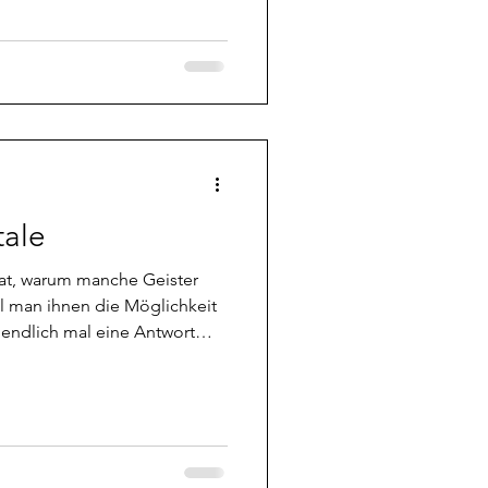
uttert habe. Das artet
s. Aber hey, ich will mich
zug knackt eines meiner
erköpfe haben] bal
tale
at, warum manche Geister
hl man ihnen die Möglichkeit
 endlich mal eine Antwort
rgetisch nicht. Die müssen
 um sich zu "reinigen" wenn
e Seele an sich bleibt
ter Umständen kann sich da
, der erst in der Unterwelt