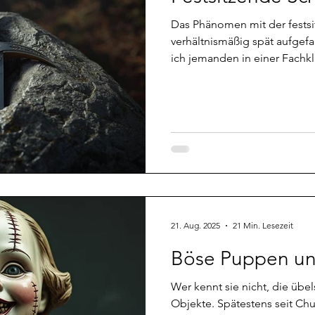
sephone
Special
Übergang
Meditation
UNA
Das Phänomen mit der festsitzen
verhältnismäßig spät aufgefal
ich jemanden in einer Fachkl
re
Trauer
Spuk
Aspekte
wegen Burnout behandeln lie
aufmerksam. Schon bei der 
kam mir eine leichte Schwere
einer psychiatrischen Einrich
verwunderlich ist, irgendwo 
der da stellenweise ausgeleit
21. Aug. 2025
21 Min. Lesezeit
Böse Puppen un
Wer kennt sie nicht, die übe
Objekte. Spätestens seit C