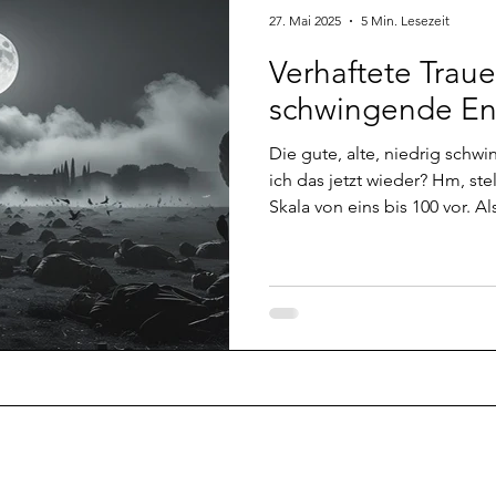
27. Mai 2025
5 Min. Lesezeit
Verhaftete Traue
schwingende En
Die gute, alte, niedrig schw
ich das jetzt wieder? Hm, st
Skala von eins bis 100 vor. A
zwei Sorten von Energie, d
kann, die aber auch der größ
wird. Als hoch schwingende 
alte Liebe. Die ist übrigens 
Frequenz im Universum. Als 
nehmen wir die Trauer. Stellt