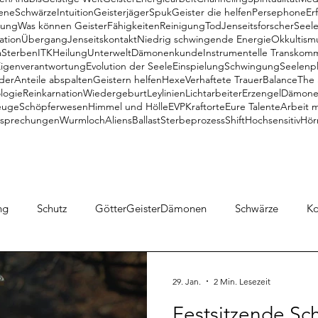
ene
Schwärze
Intuition
Geisterjäger
Spuk
Geister die helfen
Persephone
Er
gung
Was können Geister
Fähigkeiten
Reinigung
Tod
Jenseitsforscher
Seel
ation
Übergang
Jenseitskontakt
Niedrig schwingende Energie
Okkultism
a
Sterben
ITK
Heilung
Unterwelt
Dämonenkunde
Instrumentelle Transkom
Eigenverantwortung
Evolution der Seele
Einspielung
Schwingung
Seelenp
der
Anteile abspalten
Geistern helfen
Hexe
Verhaftete Trauer
Balance
The 
logie
Reinkarnation
Wiedergeburt
Leylinien
Lichtarbeiter
Erzengel
Dämonen
euge
Schöpferwesen
Himmel und Hölle
EVP
Kraftorte
Eure Talente
Arbeit 
tsprechungen
Wurmloch
Aliens
Ballast
Sterbeprozess
Shift
Hochsensitiv
Hör
ng
Schutz
GötterGeisterDämonen
Schwärze
K
e Meinung
Objekte
Geister
Medialität
ITK
29. Jan.
2 Min. Lesezeit
Festsitzende Sc