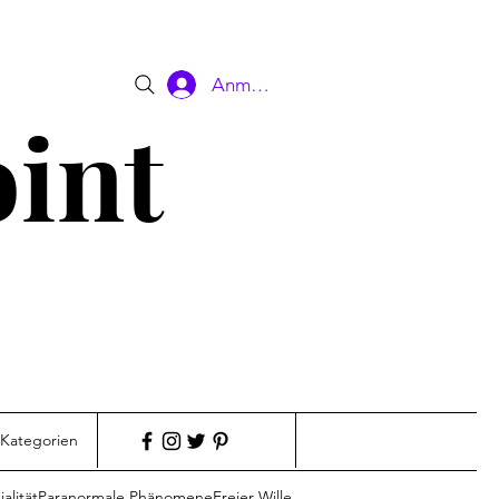
Anmelden
oint
 Kategorien
alität
Paranormale Phänomene
Freier Wille