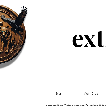
ext
Start
Mein Blog
Kompendium
Geisterlexikon
Okkultes Wis