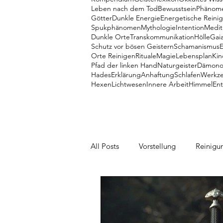
Leben nach dem Tod
Bewusstsein
Phänom
Götter
Dunkle Energie
Energetische Reini
Spukphänomen
Mythologie
Intention
Medit
Dunkle Orte
Transkommunikation
Hölle
Gai
Schutz vor bösen Geistern
Schamanismus
Orte Reinigen
Rituale
Magie
Lebensplan
Kin
Pfad der linken Hand
Naturgeister
Dämono
Hades
Erklärung
Anhaftung
Schlafen
Werkz
Hexen
Lichtwesen
Innere Arbeit
Himmel
En
All Posts
Vorstellung
Reinigu
Talente
Dämonen
Mein