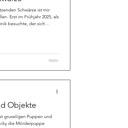
Phänomene
den Schwärze ist mir
len. Erst im Frühjahr 2025, als
inik besuchte, der sich
ß, wurde ich darauf
Ankunft auf dem Gelände
 entgegen, was natürlich bei
tung, nicht weiter
muss der ganze Kram ja hin,
et und fabriziert wird. Es
d Objekte
lst gruseligen Puppen und
hucky die Mörderpuppe