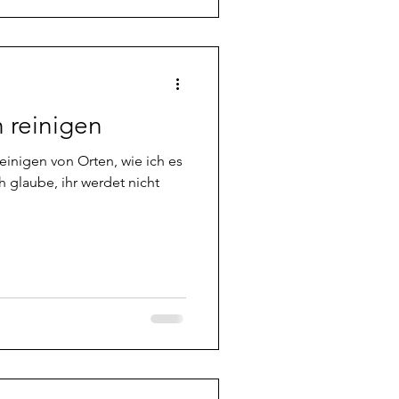
die Reise ins Lic
 reinigen
inigen von Orten, wie ich es
h glaube, ihr werdet nicht