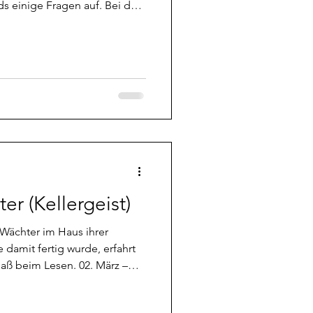
s einige Fragen auf. Bei der
ich seit Annabelle. Da
äter dann noch ein Objekt bei
anja und ich mal bei Anubis
unktionieren bzw. wie sie
ng ist mal wieder Kilometer
eden, der Interesse am
r (Kellergeist)
m Haus ihrer
damit fertig wurde, erfahrt
Spaß beim Lesen. 02. März –
Seufz. Ich habe in Jasmines
tdeckt. Und bei dem Café, in