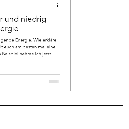
r und niedrig
ergie
ingende Energie. Wie erkläre
ellt euch am besten mal eine
ls Beispiel nehme ich jetzt mal
ie zwar noch niemand messen
te Skeptiker nicht leugnen
Energie dient uns die gute,
tatsächlich die höchste
niedrig schwingende,
 euch vor,