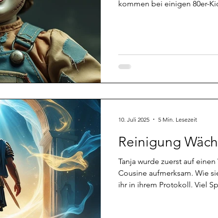
kommen bei einigen 80er-Kid
jüngeren Generation vermutl
zufällig zwei Puppen und sp
mir ins Feld kamen, haben T
nachgefragt wie die Dinger f
wirken können. Das Channeli
lang aber es lohnt sich für j
10. Juli 2025
5 Min. Lesezeit
Reinigung Wächte
Tanja wurde zuerst auf einen Wächter i
Cousine aufmerksam. Wie sie 
ihr in ihrem Protokoll. Viel 
Jasmines Kellergeist Tanja: 
Keller eine fiese Präsenz en