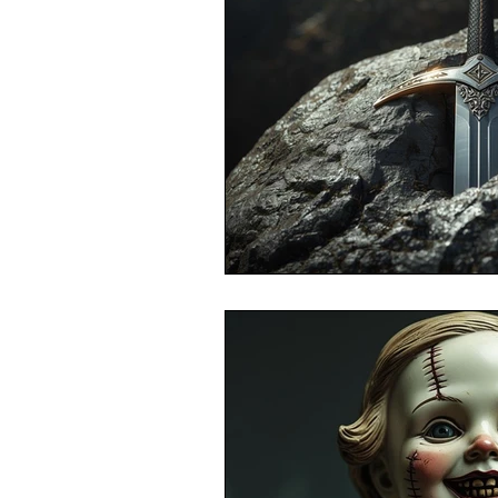
Aliens
Mythologie
Per
Rituale
Geomantie
Tie