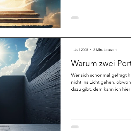
dem ich während ihrer OP gef
wirklich langsam in Arbeit au
nicht beschweren! Im Gegen
Videos [warum die Götter Ti
1. Juli 2025
2 Min. Lesezeit
Warum zwei Por
Wer sich schonmal gefragt h
nicht ins Licht gehen, obwo
dazu gibt, dem kann ich hier
liefern. Die können rein ene
erst einmal in die Unterwelt
man es so nennen möchte. Di
natürlich unberührt, aber un
eine Menge Ballast ansammeln