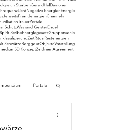
folgreich Sterben
Gérard
Hel
Dämonen
e
Frequenz
Licht
Negative Energien
Energie
us
Jenseits
Fremdenergien
Channeln
munikation
Trauer
Portale
lan
Schutz
Was sind Geister
Engel
Spirit Scribe
Energiegesetz
Gruppenseele
klassifizierung
Zeit
Ritual
Restenergien
mit Schwärze
Berggeist
Objekte
Vorstellung
medium
5D Konzept
Zeitlinien
Agreement
ompendium
Portale
Zeitlinien
Engel
hwärze