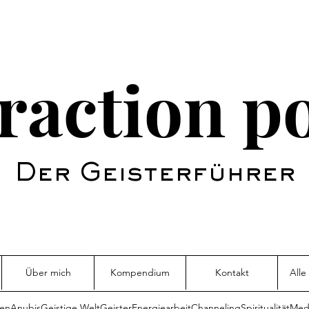
raction p
Der Geisterführer
Über mich
Kompendium
Kontakt
Alle
sen
Anubis
Geistige Welt
Geister
Energiearbeit
Channeling
Spiritualität
Medi