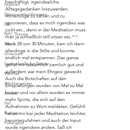
beschäftigt, irgendwelche 
Leylinien
Alltagsgedanken loszuwerden, 
Dämonenklassifizierung
Atmenzüge zu zählen und zu 
ignorieren, dass es mich irgendwo was 
Ufo
juckt etc., denn in der Meditation muss 
NPC Theorie
man ja schließlich still sitzen etc.^^. 
Nach 28 von 30 Minuten, kam ich dann 
Wicca
allerdings in die Stille und konnte 
Unterwelt
endlich mal entspannen. Das ganze 
Sammelstelle für Geister
gefiel mir tatsächlich ziemlich gut und 
außerdem war mein Ehrgeiz geweckt. 
Wächter
Auch die Botschaften auf den 
Wächtergeister
Einspielungen wurden von Mal zu Mal 
besser und vor allem wurden es immer 
Anubis
mehr Spirits, die sich auf den 
Hel
Aufnahmen zu Wort meldeten. Gefühlt 
Puppen
fiel es mir bei jeder Meditation leichter, 
herunterzufahren und auch der Input 
Poltergeist
wurde irgendwie anders. Saß ich 