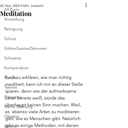
20. Nov. 2025
4 Min. Lesezeit
All Posts
Meditation
Vorstellung
Reinigung
Schutz
GötterGeisterDämonen
Schwärze
Kompendium
Euch zu erklären, wie man richtig 
Portale
meditiert, kann ich mir an dieser Stelle 
Talente
sparen, denn wie der aufmerksame 
Dämonen
Leser bereits weiß, würde das 
überhaupt keinen Sinn machen. Weil, 
Meine Meinung
es  ebenso viele Arten zu meditieren 
Objekte
gibt, wie es Menschen gibt. Natürlich 
gibt es einige Methoden, mit denen 
Geister