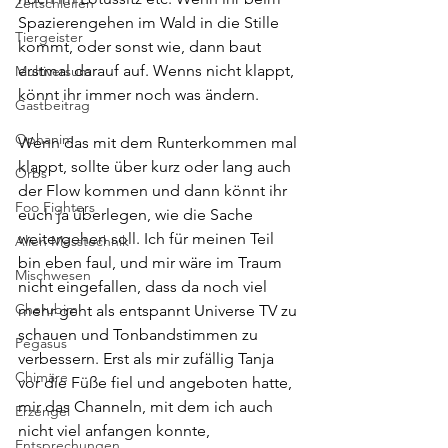
Zeitschleifen
Spazierengehen im Wald in die Stille 
Tiergeister
kommt, oder sonst wie, dann baut 
erstmal darauf auf. Wenns nicht klappt, 
Multiversum
könnt ihr immer noch was ändern. 
Gastbeitrag
Ophanim
Wenn das mit dem Runterkommen mal 
klappt, sollte über kurz oder lang auch 
Orbs
der Flow kommen und dann könnt ihr 
Foo Fighters
euch ja überlegen, wie die Sache 
weitergehen soll. Ich für meinen Teil 
Alien Messtechnik
bin eben faul, und mir wäre im Traum 
Mischwesen
nicht eingefallen, dass da noch viel 
Cherubim
mehr geht als entspannt Universe TV zu 
schauen und Tonbandstimmen zu 
Pegasus
verbessern. Erst als mir zufällig Tanja 
Chimäre
vor die Füße fiel und angeboten hatte, 
mir das Channeln, mit dem ich auch 
Erzengel
nicht viel anfangen konnte, 
Entsprechungen