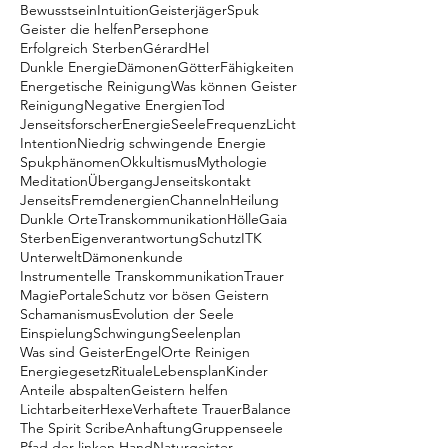
Bewusstsein
Intuition
Geisterjäger
Spuk
Geister die helfen
Persephone
Erfolgreich Sterben
Gérard
Hel
Dunkle Energie
Dämonen
Götter
Fähigkeiten
Energetische Reinigung
Was können Geister
Reinigung
Negative Energien
Tod
Jenseitsforscher
Energie
Seele
Frequenz
Licht
Intention
Niedrig schwingende Energie
Spukphänomen
Okkultismus
Mythologie
Meditation
Übergang
Jenseitskontakt
Jenseits
Fremdenergien
Channeln
Heilung
Dunkle Orte
Transkommunikation
Hölle
Gaia
Sterben
Eigenverantwortung
Schutz
ITK
Unterwelt
Dämonenkunde
Instrumentelle Transkommunikation
Trauer
Magie
Portale
Schutz vor bösen Geistern
Schamanismus
Evolution der Seele
Einspielung
Schwingung
Seelenplan
Was sind Geister
Engel
Orte Reinigen
Energiegesetz
Rituale
Lebensplan
Kinder
Anteile abspalten
Geistern helfen
Lichtarbeiter
Hexe
Verhaftete Trauer
Balance
The Spirit Scribe
Anhaftung
Gruppenseele
Pfad der linken Hand
Naturgeister