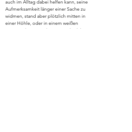
auch im Alltag dabei helfen kann, seine 
Aufmerksamkeit länger einer Sache zu 
widmen, stand aber plötzlich mitten in 
einer Höhle, oder in einem weißen 
Raum. Oder es tauchten irgendwelche 
Menschen auf meiner Wiese auf, von 
denen ich viele noch nie im Leben 
gesehen hatte ... Und genau hier 
können die Grenzen zwischen 
Meditation und Channeln ganz schnell 
verschwimmen. Natürlich braucht nicht 
jeder dafür eine Zauberwiese, aber die 
Technik kann echt helfen. Falls sich 
nach dem Beitrag jemand berufen 
fühlt, mal eine bewusste Meditation zu 
machen, dem kann ich den Tipp 
geben, nicht gleich mit der Uhr zu 
arbeiten und sich einen Timer zu 
stellen etc., sondern auch da auf sein 