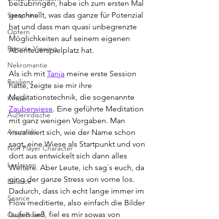
beizubringen, habe ich zum ersten Mal 
geschnallt, was das ganze für Potenzial 
Seraphim
hat und dass man quasi unbegrenzte 
Opfern
Möglichkeiten auf seinem eigenen 
Remote Viewing
Abenteuerspielplatz hat. 
Nekromantie
Als ich mit 
Tanja
 meine erste Session 
Resilienz
hatte, zeigte sie mir ihre 
Meditationstechnik, die sogenannte 
Kinder
Zauberwiese
. Eine geführte Meditation 
Außerirdische
mit ganz wenigen Vorgaben. Man 
Anunnaki
visualisiert sich, wie der Name schon 
sagt, eine Wiese als Startpunkt und von 
Non Player Character
dort aus entwickelt sich dann alles 
Loslassen
Weitere. Aber Leute, ich sag´s euch, da 
ging der ganze Stress von vorne los. 
Balance
Dadurch, dass ich echt lange immer im 
Seance
Flow meditierte, also einfach die Bilder 
laufen ließ, fiel es mir sowas von 
Ouija Board