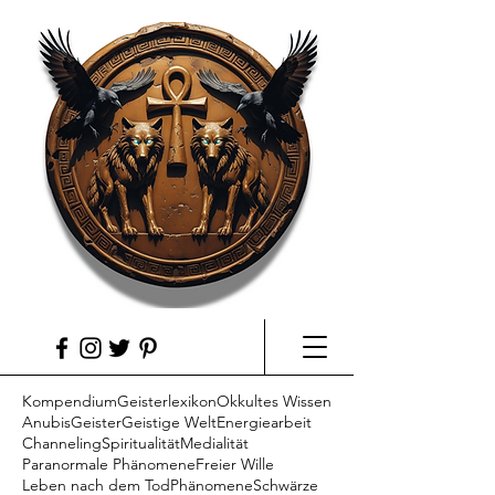
Kompendium
Geisterlexikon
Okkultes Wissen
Anubis
Geister
Geistige Welt
Energiearbeit
Channeling
Spiritualität
Medialität
Paranormale Phänomene
Freier Wille
Leben nach dem Tod
Phänomene
Schwärze