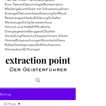
Eure Talente
Dämonologie
Reinkarnation
Wiedergeburt
Arbeit mit Schwärze
Leylinien
Erzengel
Dämonenklassifizierung
Zeit
Ritual
Restenergien
Hades
Erklärung
Schlafen
Werkzeuge
Schöpferwesen
Aura
Himmel und Hölle
EVP
Kraftorte
Energiegesetze
Berggeist
Objekte
Vorstellung
Hexen
Lichtwesen
Innere Arbeit
Himmel
Entsprechungen
Wurmloch
Aliens
Ballast
Sterbeprozess
Shift
Hochsensitiv
Hörmedium
5D Konzept
extraction point
Der Geisterführer
Beitrag
All Posts