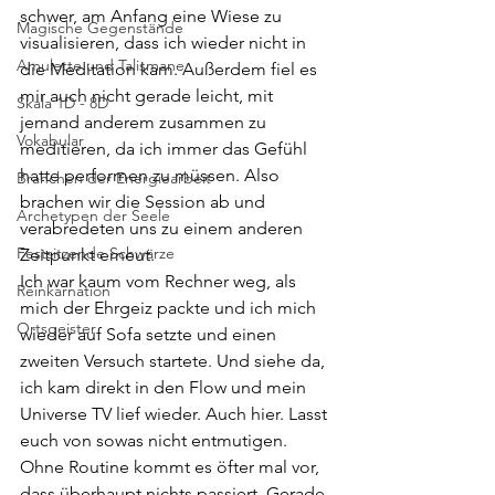
schwer, am Anfang eine Wiese zu 
Magische Gegenstände
visualisieren, dass ich wieder nicht in 
Amulette und Talismane
die Meditation kam. Außerdem fiel es 
mir auch nicht gerade leicht, mit 
Skala 1D - 8D
jemand anderem zusammen zu 
Vokabular
meditieren, da ich immer das Gefühl 
hatte performen zu müssen. Also 
Branchen der Energiearbeit
brachen wir die Session ab und 
Archetypen der Seele
verabredeten uns zu einem anderen 
Festsitzende Schwärze
Zeitpunkt erneut. 
Ich war kaum vom Rechner weg, als 
Reinkarnation
mich der Ehrgeiz packte und ich mich 
Ortsgeister
wieder auf Sofa setzte und einen 
zweiten Versuch startete. Und siehe da, 
ich kam direkt in den Flow und mein 
Universe TV lief wieder. Auch hier. Lasst 
euch von sowas nicht entmutigen. 
Ohne Routine kommt es öfter mal vor, 
dass überhaupt nichts passiert. Gerade 