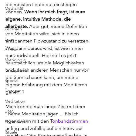
die meisten Leute gut einsteigen 
Medialität
können. 
Wenn ihr mich fragt, ist eure 
ITK
eigene, intuitive Methode, die 
allerbeste.
 Aber gut, meine Definition 
Zeitlinien
von Meditation wäre, sich in einen 
Engel
entspannten Flowzustand zu versetzen. 
Was dann daraus wird, ist wie immer 
Aliens
ganz individuell. Hier soll es jetzt 
Mythologie
hauptsächlich um die Möglichkeiten 
und, da ich anderen Menschen nur vor 
Persephone
die Stirn schauen kann, um meine 
Special
eigene Erfahrung mit dem Meditieren 
Übergang
gehen. 
Meditation
Mich konnte man lange Zeit mit dem 
UNA
Thema Meditation jagen ... Bis ich 
irgendwann mit den 
Tonbandstimmen
Phänomene
anfing und zufällig auf ein Interview 
Rituale
von Hans Otto König gestoßen bin, in 