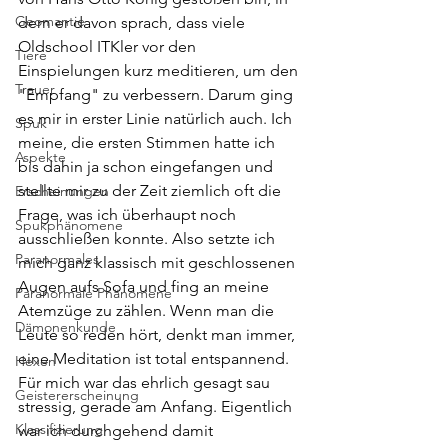
Geomantie
dem er davon sprach, dass viele 
Oldschool ITKler vor den 
Tiere
Einspielungen kurz meditieren, um den 
Trauer
"Empfang" zu verbessern. Darum ging 
es mir in erster Linie natürlich auch. Ich 
Spuk
meine, die ersten Stimmen hatte ich 
Aspekte
bis dahin ja schon eingefangen und 
stellte mir zu der Zeit ziemlich oft die 
Erscheinungen
Frage, was ich überhaupt noch 
Spukphänomene
ausschließen konnte. Also setzte ich 
Paranormales
mich ganz klassisch mit geschlossenen 
Augen aufs Sofa und fing an meine 
Paranormale Phänomene
Atemzüge zu zählen. Wenn man die 
Dämonenkunde
Leute so reden hört, denkt man immer, 
eine Meditation ist total entspannend. 
Hexen
Für mich war das ehrlich gesagt sau 
Geistererscheinung
stressig, gerade am Anfang. Eigentlich 
Klassifizierung
war ich durchgehend damit 