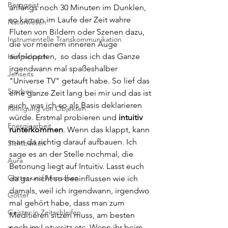
Berggeist
anfangs noch 30 Minuten im Dunklen, 
so kamen im Laufe der Zeit wahre 
Naturwesen
Fluten von Bildern oder Szenen dazu, 
Instrumentelle Transkommunikation
die vor meinem inneren Auge 
aufploppten,  so dass ich das Ganze 
Himmelreich
irgendwann mal spaßeshalber 
Jenseits
"Universe TV" getauft habe. So lief das 
Sterben
eine ganze Zeit lang bei mir und das ist 
auch, was ich so als Basis deklarieren 
Reinigung von Objekten
würde. Erstmal probieren und 
intuitiv 
Energiearbeit
runterkommen
. Wenn das klappt, kann 
man da richtig darauf aufbauen. Ich 
Sichtbarkeit
sage es an der Stelle nochmal, die 
Aura
Betonung liegt auf Intuitiv. Lasst euch 
Götter und Menschen
da gar nicht so beeinflussen wie ich 
damals, weil ich irgendwann, irgendwo 
Götter
mal gehört habe, dass man zum 
Geister in Zeitschleifen
Meditieren sitzen muss, am besten 
noch im Lotussitz etc. Wenn ihr beim 