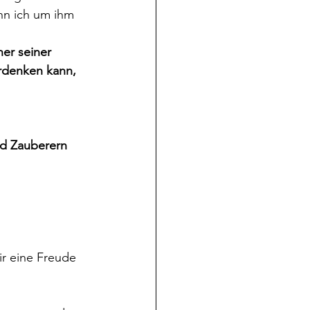
nn ich um ihm 
er seiner 
erdenken kann, 
nd Zauberern 
ir eine Freude 