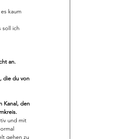
 es kaum 
soll ich 
cht an.
, die du von 
n Kanal, den 
mkreis.
tiv und mit 
normal 
lt gehen zu 