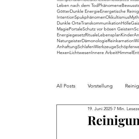
Leben nach dem Tod
Phänomene
Bewussts
Götter
Dunkle Energie
Energetische Reini
Intention
Spukphänomen
Okkultismus
Myth
Dunkle Orte
Transkommunikation
Hölle
Gai
Magie
Portale
Schutz vor bösen Geistern
Sc
Energiegesetz
Rituale
Lebensplan
Kinder
An
Naturgeister
Dämonologie
Reinkarnation
Wi
Anhaftung
Schlafen
Werkzeuge
Schöpferw
Hexen
Lichtwesen
Innere Arbeit
Himmel
En
All Posts
Vorstellung
Reini
19. Juni 2025
7 Min. Leseze
Talente
Dämonen
Me
Reinigun
Aliens
Mythologie
Pe