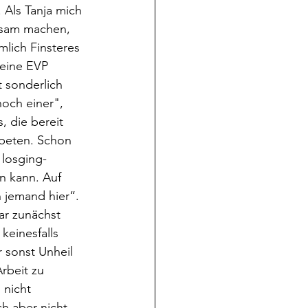
. Als Tanja mich 
ksam machen, 
lich Finsteres 
meine EVP 
 sonderlich 
noch einer", 
, die bereit 
ebeten. Schon 
losging- 
n kann. Auf 
h jemand hier“. 
ar zunächst 
keinesfalls 
r sonst Unheil 
rbeit zu 
 nicht 
h aber nicht. 