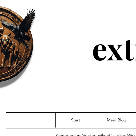
ext
Start
Mein Blog
Kompendium
Geisterlexikon
Okkultes Wis