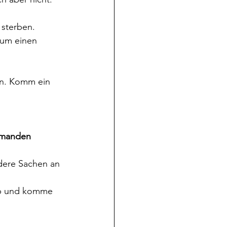
sterben. 
um einen 
en. Komm ein 
iemanden 
ndere Sachen an 
 ab und komme 