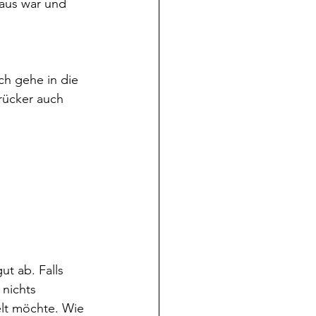
 aus war und 
ch gehe in die 
rücker auch 
t ab. Falls 
 nichts 
elt möchte. Wie 