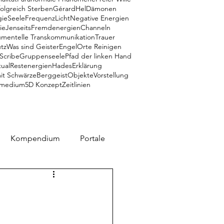
folgreich Sterben
Gérard
Hel
Dämonen
gie
Seele
Frequenz
Licht
Negative Energien
ie
Jenseits
Fremdenergien
Channeln
umentelle Transkommunikation
Trauer
tz
Was sind Geister
Engel
Orte Reinigen
 Scribe
Gruppenseele
Pfad der linken Hand
tual
Restenergien
Hades
Erklärung
it Schwärze
Berggeist
Objekte
Vorstellung
medium
5D Konzept
Zeitlinien
Kompendium
Portale
K
Zeitlinien
Engel
NA
Phänomene