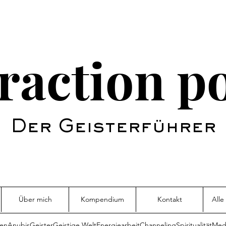
raction p
Der Geisterführer
Über mich
Kompendium
Kontakt
Alle
sen
Anubis
Geister
Geistige Welt
Energiearbeit
Channeling
Spiritualität
Medi