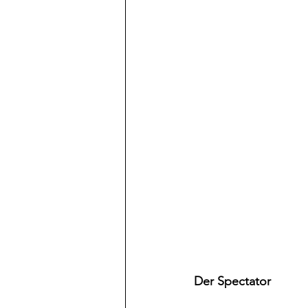
Rituale
Geomantie
Ti
Der Spectator 