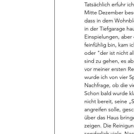
Tatsächlich erfuhr ic
Mitte Dezember besu
dass in dem Wohnbloc
in der Tiefgarage h
Einspielungen, aber 
feinfühlig bin, kam i
oder "der ist nicht a
sind zu gehen, es a
vor meiner ersten Re
wurde ich von vier S
Nachfrage, ob die vie
Schon bald wurde kla
nicht bereit, seine „
angreifen solle, gesc
über das Haus bring
zeigen. Die Reinigun
sonderlich viele. Na