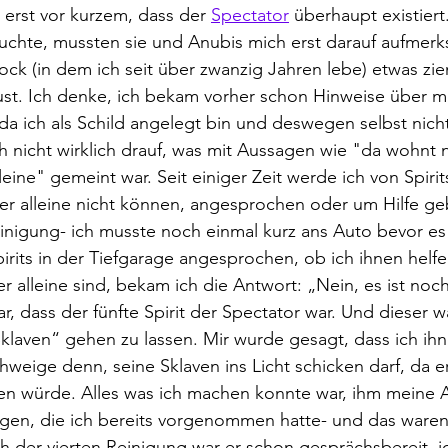
h erst vor kurzem, dass der 
Spectator
 überhaupt existiert
chte, mussten sie und Anubis mich erst darauf aufmer
k (in dem ich seit über zwanzig Jahren lebe) etwas ziem
aust. Ich denke, ich bekam vorher schon Hinweise über 
da ich als Schild angelegt bin und deswegen selbst nicht
ch nicht wirklich drauf, was mit Aussagen wie "da wohnt 
lleine" gemeint war. Seit einiger Zeit werde ich von Spirits
ber alleine nicht können, angesprochen oder um Hilfe g
inigung- ich musste noch einmal kurz ans Auto bevor es 
pirits in der Tiefgarage angesprochen, ob ich ihnen helfe
r alleine sind, bekam ich die Antwort: „Nein, es ist noc
r, dass der fünfte Spirit der Spectator war. Und dieser w
Sklaven“ gehen zu lassen. Mir wurde gesagt, dass ich ihn 
hweige denn, seine Sklaven ins Licht schicken darf, da e
en würde. Alles was ich machen konnte war, ihm meine A
gen, die ich bereits vorgenommen hatte- und das waren
ch der vierten Reinigung war er schon gesprächsbereit, ic