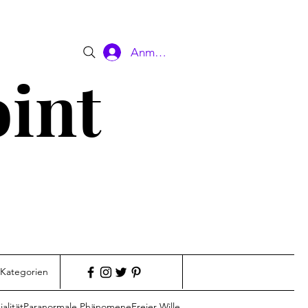
Anmelden
oint
 Kategorien
alität
Paranormale Phänomene
Freier Wille