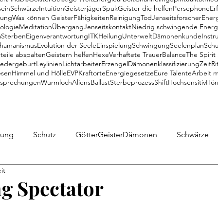
ein
Schwärze
Intuition
Geisterjäger
Spuk
Geister die helfen
Persephone
Er
gung
Was können Geister
Fähigkeiten
Reinigung
Tod
Jenseitsforscher
Ener
ologie
Meditation
Übergang
Jenseitskontakt
Niedrig schwingende Energ
a
Sterben
Eigenverantwortung
ITK
Heilung
Unterwelt
Dämonenkunde
Instr
hamanismus
Evolution der Seele
Einspielung
Schwingung
Seelenplan
Schu
teile abspalten
Geistern helfen
Hexe
Verhaftete Trauer
Balance
The Spirit
edergeburt
Leylinien
Lichtarbeiter
Erzengel
Dämonenklassifizierung
Zeit
Ri
esen
Himmel und Hölle
EVP
Kraftorte
Energiegesetze
Eure Talente
Arbeit m
tsprechungen
Wurmloch
Aliens
Ballast
Sterbeprozess
Shift
Hochsensitiv
Hör
gung
Schutz
GötterGeisterDämonen
Schwärze
it
ine Meinung
Objekte
Geister
Medialität
IT
g Spectator
rsephone
Special
Übergang
Meditation
U