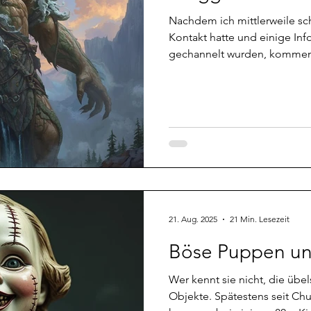
Nachdem ich mittlerweile sc
Kontakt hatte und einige Inf
gechannelt wurden, kommen w
einer Zusammenfassung, was 
Für alle, die sich nicht durc
möchten. Wie meine erste Be
könnt ihr hier nachlesen. Also ich persönlich würde
Berggeister unter dem Oberb
zusammenfassen, da sie wi
21. Aug. 2025
21 Min. Lesezeit
Böse Puppen un
Wer kennt sie nicht, die übe
Objekte. Spätestens seit C