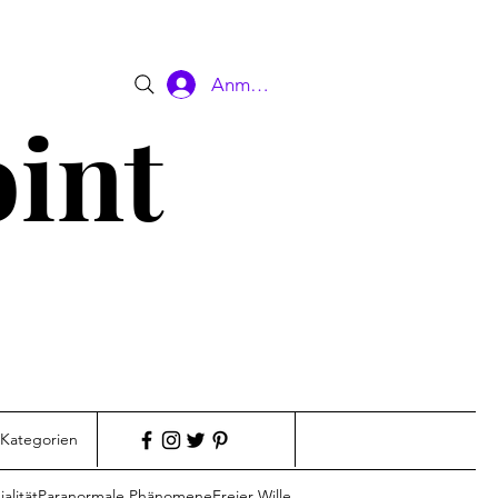
Anmelden
oint
 Kategorien
alität
Paranormale Phänomene
Freier Wille