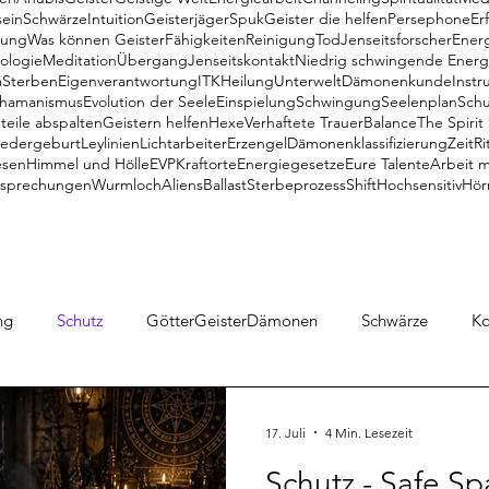
ein
Schwärze
Intuition
Geisterjäger
Spuk
Geister die helfen
Persephone
Er
gung
Was können Geister
Fähigkeiten
Reinigung
Tod
Jenseitsforscher
Ener
ologie
Meditation
Übergang
Jenseitskontakt
Niedrig schwingende Energ
a
Sterben
Eigenverantwortung
ITK
Heilung
Unterwelt
Dämonenkunde
Instr
hamanismus
Evolution der Seele
Einspielung
Schwingung
Seelenplan
Schu
teile abspalten
Geistern helfen
Hexe
Verhaftete Trauer
Balance
The Spirit
edergeburt
Leylinien
Lichtarbeiter
Erzengel
Dämonenklassifizierung
Zeit
Ri
esen
Himmel und Hölle
EVP
Kraftorte
Energiegesetze
Eure Talente
Arbeit m
tsprechungen
Wurmloch
Aliens
Ballast
Sterbeprozess
Shift
Hochsensitiv
Hör
ng
Schutz
GötterGeisterDämonen
Schwärze
K
e Meinung
Objekte
Geister
Medialität
ITK
17. Juli
4 Min. Lesezeit
Schutz - Safe Sp