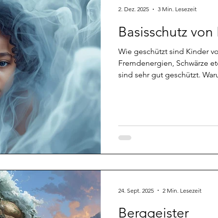
2. Dez. 2025
3 Min. Lesezeit
Basisschutz von
Wie geschützt sind Kinder vo
Fremdenergien, Schwärze etc.? Um es kurz zu machen, sie
sind sehr gut geschützt. Waru
folgenden Beitrag. Einigen 
aufgefallen, dass die imag
Kindern gar nicht so imaginä
einredet. Oder aber, dass Ki
von ihrer 5D Umgebung wahr
kein Grund zur Sorge, tatsäc
vi
24. Sept. 2025
2 Min. Lesezeit
Berggeister