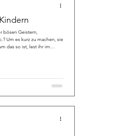
 Kindern
r bösen Geistern,
m das so ist, lest ihr im
ist bestimmt schon
inären Freunde von manchen
r sind, wie man sich immer
nder oft noch ein wenig mehr
nehmen. Das ist meistens
hlich werden sie von ziemlich