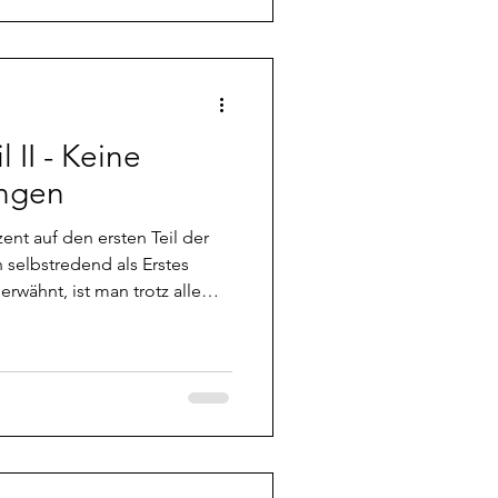
indet, kann der schon
 sich mehrere in mei
l II - Keine
ungen
ent auf den ersten Teil der
 erwähnt, ist man trotz allem
n Welt gut geschützt, vor
er man sich wird, desto mehr
inem allerdings auch. ...
 anfangs hingewiesen wurde,
rmeiden sollte, offene
stige Welt