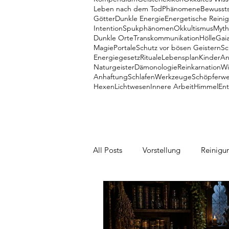
Leben nach dem Tod
Phänomene
Bewussts
Götter
Dunkle Energie
Energetische Reini
Intention
Spukphänomen
Okkultismus
Myth
Dunkle Orte
Transkommunikation
Hölle
Gai
Magie
Portale
Schutz vor bösen Geistern
Sc
Energiegesetz
Rituale
Lebensplan
Kinder
An
Naturgeister
Dämonologie
Reinkarnation
Wi
Anhaftung
Schlafen
Werkzeuge
Schöpferw
Hexen
Lichtwesen
Innere Arbeit
Himmel
En
All Posts
Vorstellung
Reinigu
Talente
Dämonen
Mein