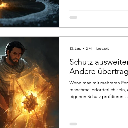
zufällig mit so einem Objek
das Ding richtig kacke anfühl
Mitleidenschaft zieht, oder 
ganz geheuer vorkommt, würd
Notfallmaßnahme erst einmal
Schutzblase um
13. Jan.
2 Min. Lesezeit
Schutz ausweite
Andere übertra
Wenn man mit mehreren Pers
manchmal erforderlich sein,
eigenen Schutz profitieren zu lassen. Bew
wirken ist hier eigentlich Pr
natürlich auch, wenn nur eine
Zusammenspiel ist das Ganz
zum Beispiel verwendet den 