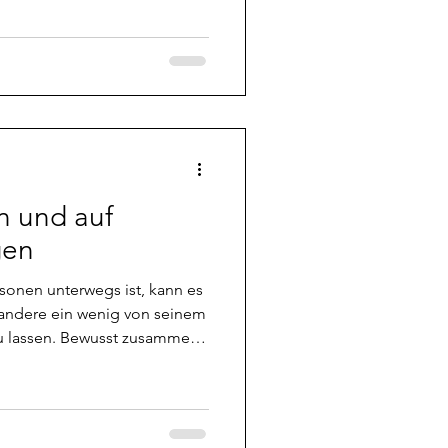
t in Kontakt kommt und sich
t, euer Umfeld in
euch sonst irgendwas nicht
e ich als erste
 die gute alte gedankliche
n und auf
gen
onen unterwegs ist, kann es
 andere ein wenig von seinem
usst zusammen
ogramm. Es funktioniert
r weiß, was er da tut. Im
e aber unschlagbar. Anubis
Satz ziemlich oft: "Wenn sich