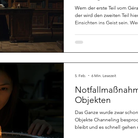
Wem der erste Teil vom Gérard Chann
der wird den zweiten Teil hie
Einsichten ins Geist sein. Wer sich schon immer einmal
gefragt hat, ob Geister schl
Zeit wahrnehmen und ob sie s
Zeit hin und her bewegen kön
Übersicht halber werde ich 
zerstückeln und ein paar sep
machen. Das komplette Chan
5. Feb.
6 Min. Lesezeit
Notfallmaßnahm
Objekten
Das Ganze wurde zwar schon
Objekte Channeling besprochen, aber falls mal keine Zeit
bleibt und es schnell gehen 
Sofortmaßnahmen noch einma