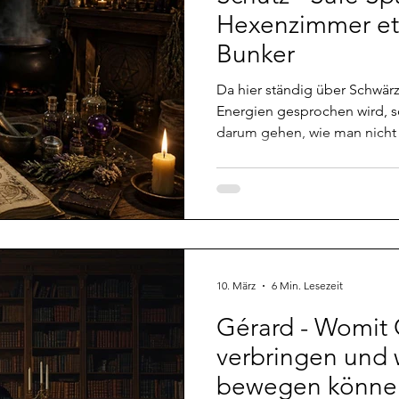
sephone
Special
Übergang
Meditation
UNA
Hexenzimmer etc
Bunker
re
Trauer
Spuk
Aspekte
Da hier ständig über Schwärz
Energien gesprochen wird, so
darum gehen, wie man nicht 
Wände energetisch reinigen
kann, um im eigenen Safe Sp
zu regeln. Und darum wie ma
eventuell dort sammelt, wie
oft erwähnt, hat da jeder so
folgenden sind die, die für 
funktioni
10. März
6 Min. Lesezeit
Gérard - Womit G
verbringen und w
bewegen könne