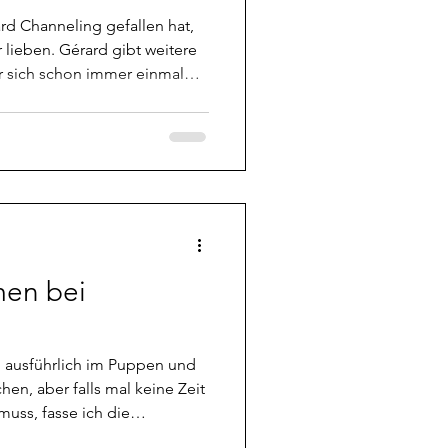
eling gefallen hat,
r lieben. Gérard gibt weitere
afen können oder wie sie die
ich vielleicht sogar in der
nen, wird hier fündig. Der
das Channeling mal wieder
arate Beiträge daraus
neling wolle
en bei
 ausführlich im Puppen und
muss, fasse ich die
l kurz zusammen. Falls ihr