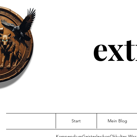
ext
Start
Mein Blog
Kompendium
Geisterlexikon
Okkultes Wis