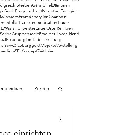
folgreich Sterben
Gérard
Hel
Dämonen
gie
Seele
Frequenz
Licht
Negative Energien
ie
Jenseits
Fremdenergien
Channeln
umentelle Transkommunikation
Trauer
tz
Was sind Geister
Engel
Orte Reinigen
 Scribe
Gruppenseele
Pfad der linken Hand
tual
Restenergien
Hades
Erklärung
it Schwärze
Berggeist
Objekte
Vorstellung
medium
5D Konzept
Zeitlinien
ompendium
Portale
Zeitlinien
Engel
ace einrichten.