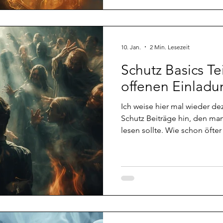
einer in meinem Namen einf
ziemlich viel bewirken. Wenn
10. Jan.
2 Min. Lesezeit
Schutz Basics Tei
offenen Einlad
Ich weise hier mal wieder dez
Schutz Beiträge hin, den man selbstredend als Erstes
lesen sollte. Wie schon öfter
auch von Seiten der geistige
allem am Anfang. Je bewusst
Eigenverantwortung obliegt e
Eines der Dinge, auf die ich
war, dass man es tunlichst ve
Einladungen in Richtung gei