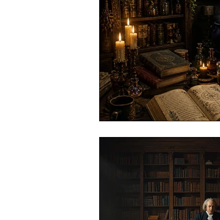
Aliens
Mythologie
Per
Rituale
Geomantie
Tie