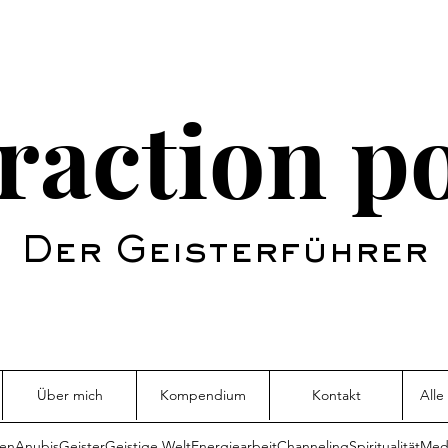
raction p
Der Geisterführer
Über mich
Kompendium
Kontakt
Alle
sen
Anubis
Geister
Geistige Welt
Energiearbeit
Channeling
Spiritualität
Medi