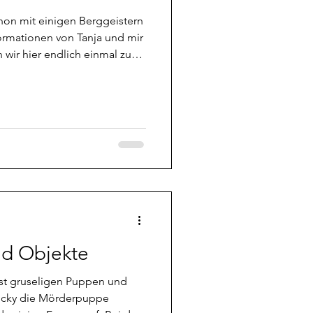
hon mit einigen Berggeistern
ormationen von Tanja und mir
ir hier endlich einmal zu
ein Berggeist überhaupt ist.
h sämtliche Beiträge kämpfen
gegnung verlaufen ist,
egriff Naturgeister
e Nymphen und Baumgeister
d Objekte
lst gruseligen Puppen und
hucky die Mörderpuppe