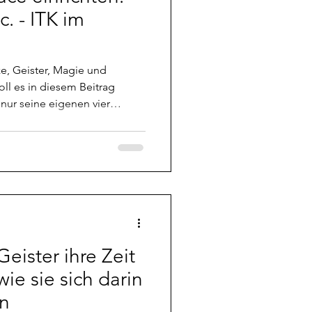
Phänomene
. - ITK im
e, Geister, Magie und
ll es in diesem Beitrag
nur seine eigenen vier
, sondern auch "absichern"
ace seine spirituellen Dinge
n die Schwärze etc. die sich
der loswird. Wie schon ganz
 seine Methoden. Die
mich stimmig sind und
eister ihre Zeit
ie sie sich darin
n