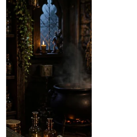
unbedingt etwas mit Geistern und
Dämonen zu tun hat, finde ich
trotzdem das es einen Eintrag ins
Geisterlexikon wert ist. Ich persönlich
hatte den Begriff zwar schon
tausendmal gehört, konnte aber nie so
wirklich etwas damit anfangen. Als sich
vor kurzen die Gelegenheit bot, kam
das Thema durch eine Freundin
zufällig auf und Tanja machte ein
Channeling mit Anubis klar, der auf das
Thema einmal im Detail eingegangen
ist. Das komplette Channeling