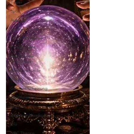
Trauer
Spuk
Aspekte
Erscheinungen
Spukphänomene
Paranormales
Paranormale
Phänomene
Dämonenkunde
Hexen
Geistererscheinung
Klassifizierung
Leylinien
Dämonenklassifizierung
Ufo
NPC Theorie