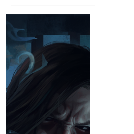
Forschungsgebiete -
Fühlmedium und andere
Arten der Kommunikation
Nach einer kleinen Exkursion zur
instrumentellen Transkommunikation
kamen wir darauf zu sprechen, wo sich
so eine bewusste Zusammenarbeit mit
der geistigen Welt hinentwickeln kann.
Manche Menschen können sich ja ewig
mittels ITK austoben, was natürlich klar
ist, wenn es ihre Berufung ist. Ich für