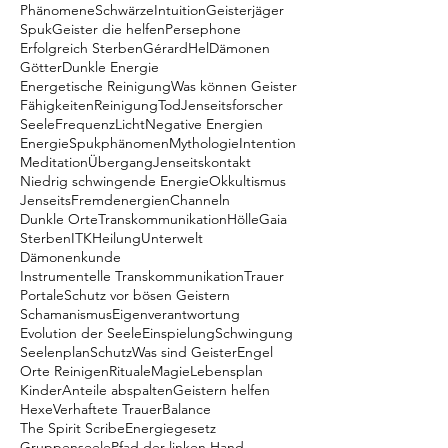
Phänomene
Schwärze
Intuition
Geisterjäger
Spuk
Geister die helfen
Persephone
Erfolgreich Sterben
Gérard
Hel
Dämonen
Götter
Dunkle Energie
Energetische Reinigung
Was können Geister
Fähigkeiten
Reinigung
Tod
Jenseitsforscher
Seele
Frequenz
Licht
Negative Energien
Energie
Spukphänomen
Mythologie
Intention
Meditation
Übergang
Jenseitskontakt
Niedrig schwingende Energie
Okkultismus
Jenseits
Fremdenergien
Channeln
Dunkle Orte
Transkommunikation
Hölle
Gaia
Sterben
ITK
Heilung
Unterwelt
Dämonenkunde
Instrumentelle Transkommunikation
Trauer
Portale
Schutz vor bösen Geistern
Schamanismus
Eigenverantwortung
Evolution der Seele
Einspielung
Schwingung
Seelenplan
Schutz
Was sind Geister
Engel
Orte Reinigen
Rituale
Magie
Lebensplan
Kinder
Anteile abspalten
Geistern helfen
Hexe
Verhaftete Trauer
Balance
The Spirit Scribe
Energiegesetz
Gruppenseele
Pfad der linken Hand