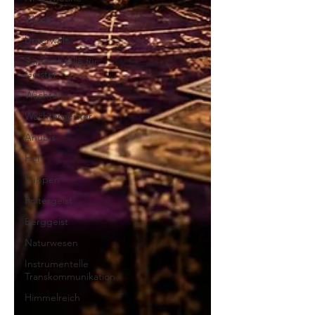
Wicca
Unterwelt
Sammelstelle für
Geister
Wächter
Wächtergeister
Anubis
Hel
Puppen
Poltergeist
Berggeist
Naturwesen
Instrumentelle
Transkommunikation
Himmelreich