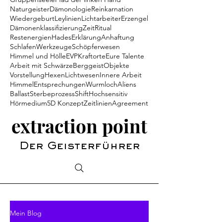
Naturgeister
Dämonologie
Reinkarnation
Wiedergeburt
Leylinien
Lichtarbeiter
Erzengel
Dämonenklassifizierung
Zeit
Ritual
Restenergien
Hades
Erklärung
Anhaftung
Schlafen
Werkzeuge
Schöpferwesen
Himmel und Hölle
EVP
Kraftorte
Eure Talente
Arbeit mit Schwärze
Berggeist
Objekte
Vorstellung
Hexen
Lichtwesen
Innere Arbeit
Himmel
Entsprechungen
Wurmloch
Aliens
Ballast
Sterbeprozess
Shift
Hochsensitiv
Hörmedium
5D Konzept
Zeitlinien
Agreement
extraction point
Der Geisterführer
Mein Blog