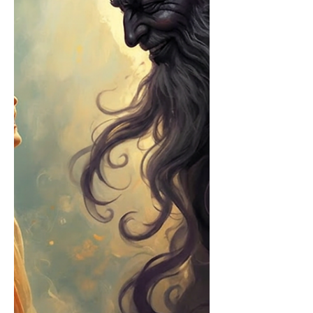
Wände energetisch reinigen, sondern
auch "absichern" kann, um im eigenen
Safe Space seine spirituellen Dinge zu
regeln. Und darum wie man die
Schwärze etc. die sich eventuell dort
sammelt, wieder loswird. Wie schon
ganz oft erwähnt, hat da jeder so seine
Methoden. Die folgenden sind die, die
für mich stimmig sind und funktioni