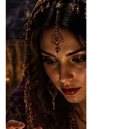
Medialität
ITK
Zeitlinien
Engel
Aliens
Mythologie
Persephone
Special
Übergang
Meditation
UNA
Phänomene
Rituale
Geomantie
Tiere