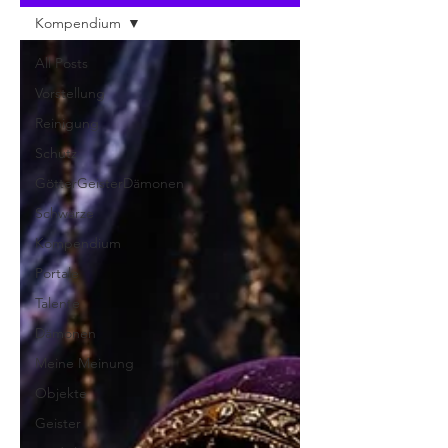
Kompendium
All Posts
Vorstellung
Reinigung
Schutz
GötterGeisterDämonen
Schwärze
Kompendium
Portale
Talente
Dämonen
Meine Meinung
Objekte
Geister