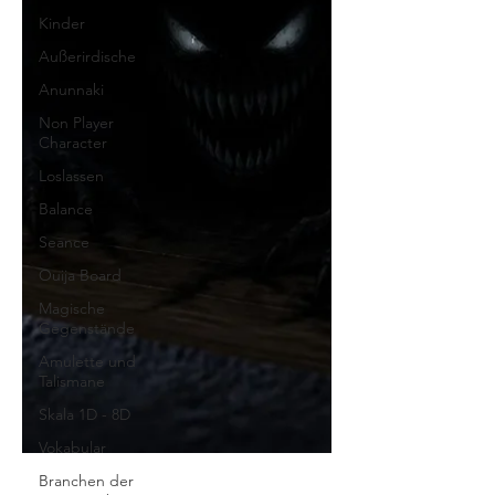
Kinder
Außerirdische
Anunnaki
Non Player
Character
Loslassen
Balance
Seance
Ouija Board
Magische
Gegenstände
Amulette und
Talismane
Skala 1D - 8D
Vokabular
Branchen der