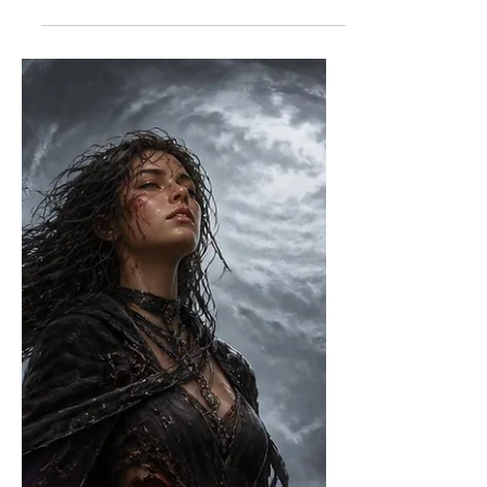
Ahnenfluch
Noch so etwas das ich nach dem
hundertsten Erklärungsversuch
aufgegeben habe verstehen zu wollen.
War wohl damals noch nicht an der Zeit
das zu kapieren. Im Hexenwunde
Channeling wurde das Thema dann
allerdings endlich mal so besprochen,
das selbst ich es geschnallt habe. Für
die Landbevölkerung zum Mitmeißeln
quasi. Was sich mir dazu erschlossen
hat, möchte ich euch natürlich nicht
länger vorenthalten und das ganze mal
kurz zusammenfassen. Der Ahnenfluch
ist die Weitergabe e