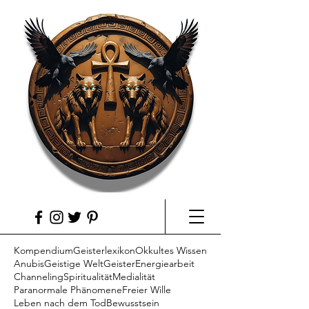
Kompendium
Geisterlexikon
Okkultes Wissen
Anubis
Geistige Welt
Geister
Energiearbeit
Channeling
Spiritualität
Medialität
Paranormale Phänomene
Freier Wille
Leben nach dem Tod
Bewusstsein