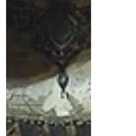
Gastbeitrag
Ophanim
Orbs
Foo Fighters
Alien
Messtechnik
Mischwesen
Cherubim
Pegasus
Chimäre
Erzengel
Entsprechungen
Seraphim
Opfern
Remote