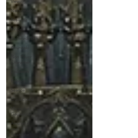
Viewing
Nekromantie
Resilienz
Kinder
Außerirdische
Anunnaki
Non Player
Character
Loslassen
Balance
Seance
Ouija Board
Magische
Gegenstände
Amulette
und
Talismane