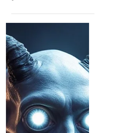
Reinigung Onlooker
Wie ist es den jetzt abgelaufen, mit
dem Dämon , vor dem ich so oft
gewarnt wurde? Um ehrlich zu sein,
ziemlich unspektakulär. Da sich das
ganze über Monate gezogen hat, habe
ich natürlich kein Protokoll
geschrieben. War mal wieder eine
ziemlich schlechte Idee, denn jetzt
musste ich alles nach einem Jahr
wieder aus dem Kopf rekonstruieren.
Na ja, das wichtigste ist mir im
Gedächtnis geblieben, also wünsche