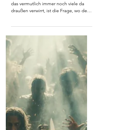
Anubis und Dämonen im
Vergleich
Leute, wir müssen reden. Ein Thema,
das vermutlich immer noch viele da
draußen verwirrt, ist die Frage, wo der
Unterschied zwischen dunklen Göttern
und anderen dunklen Wesenheiten ist
und ob es den überhaupt gibt. Die
Kurzfassung ist, natürlich gibt es einen
Unterschied, und zwar einen
gewaltigen. Die einen sind hohe
Wesen, die fester Teil des Systems
sind, das wir Gott nennen. Und die
anderen sind so eigentlich nicht
vorgesehen gewesen, haben sich aber
entwickelt. Dass wir M