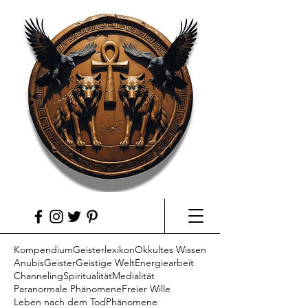
Kompendium
Geisterlexikon
Okkultes Wissen
Anubis
Geister
Geistige Welt
Energiearbeit
Channeling
Spiritualität
Medialität
Paranormale Phänomene
Freier Wille
Leben nach dem Tod
Phänomene