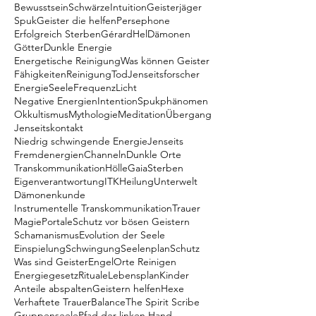
Bewusstsein
Schwärze
Intuition
Geisterjäger
Spuk
Geister die helfen
Persephone
Erfolgreich Sterben
Gérard
Hel
Dämonen
Götter
Dunkle Energie
Energetische Reinigung
Was können Geister
Fähigkeiten
Reinigung
Tod
Jenseitsforscher
Energie
Seele
Frequenz
Licht
Negative Energien
Intention
Spukphänomen
Okkultismus
Mythologie
Meditation
Übergang
Jenseitskontakt
Niedrig schwingende Energie
Jenseits
Fremdenergien
Channeln
Dunkle Orte
Transkommunikation
Hölle
Gaia
Sterben
Eigenverantwortung
ITK
Heilung
Unterwelt
Dämonenkunde
Instrumentelle Transkommunikation
Trauer
Magie
Portale
Schutz vor bösen Geistern
Schamanismus
Evolution der Seele
Einspielung
Schwingung
Seelenplan
Schutz
Was sind Geister
Engel
Orte Reinigen
Energiegesetz
Rituale
Lebensplan
Kinder
Anteile abspalten
Geistern helfen
Hexe
Verhaftete Trauer
Balance
The Spirit Scribe
Gruppenseele
Pfad der linken Hand