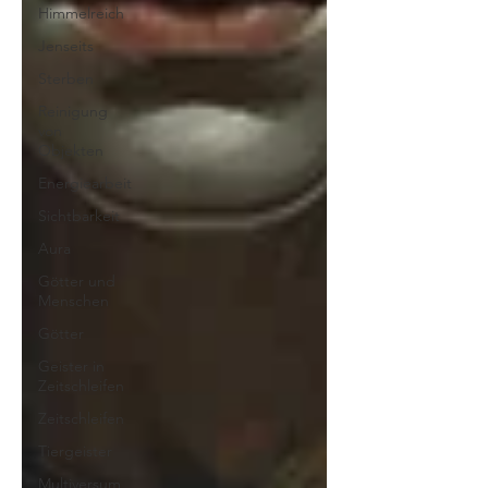
Himmelreich
Jenseits
Sterben
Reinigung
von
Objekten
Energiearbeit
Sichtbarkeit
Aura
Götter und
Menschen
Götter
Geister in
Zeitschleifen
Zeitschleifen
Tiergeister
Multiversum