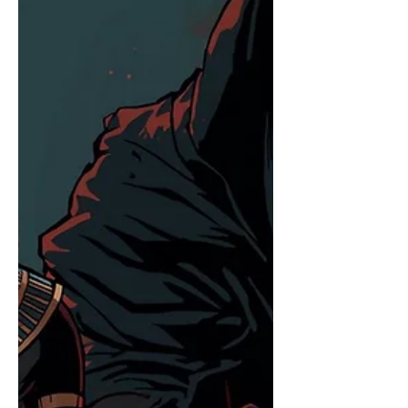
Schwärze und Licht angeht. Ein
Kreislauf, wie üblich. Da Schwärze aber
auch nur Licht ist, das sich durch "
Katalysatoren " abschwächt, wird sie,
wenn sie auf ihrer niedrigsten Fre