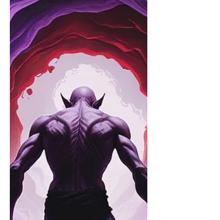
So, Freunde des Okkulten. Hier gibt`s
die nächste Dämonenklassifizierung,
durchgegeben von der Herrin der
Unterwelt persönlich. Sie sagt zwar das
der Lehnsherr eher eine Randnotiz im
Kompendium einnehmen wird, dass
Channeling an sich ist aber wieder ein
wahres Schätzchen. Den Hauptteil der
Arbeit hat mal wieder Tanja für uns
übernommen, denn die hat das ganze
nach einem echt anstrengenden Tag
noch gechannelt. Ich habe wie immer
nur dumme Fragen gestellt. Zu Tanjas
Youtube Ka