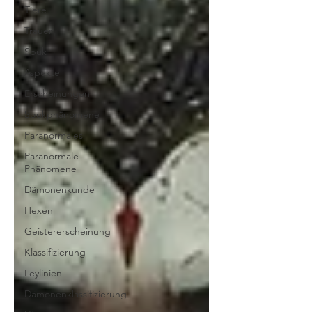
Tiere
Trauer
Spuk
Aspekte
Erscheinungen
Spukphänomene
Paranormales
Paranormale
Phänomene
Dämonenkunde
Hexen
Geistererscheinung
Klassifizierung
Leylinien
Dämonenklassifizierung