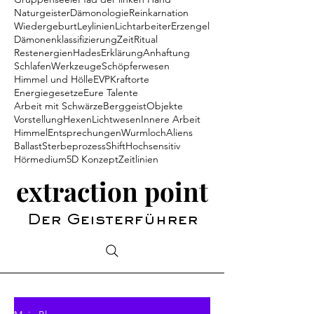
Naturgeister
Dämonologie
Reinkarnation
Wiedergeburt
Leylinien
Lichtarbeiter
Erzengel
Dämonenklassifizierung
Zeit
Ritual
Restenergien
Hades
Erklärung
Anhaftung
Schlafen
Werkzeuge
Schöpferwesen
Himmel und Hölle
EVP
Kraftorte
Energiegesetze
Eure Talente
Arbeit mit Schwärze
Berggeist
Objekte
Vorstellung
Hexen
Lichtwesen
Innere Arbeit
Himmel
Entsprechungen
Wurmloch
Aliens
Ballast
Sterbeprozess
Shift
Hochsensitiv
Hörmedium
5D Konzept
Zeitlinien
extraction point
Der Geisterführer