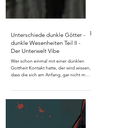
Unterschiede dunkle Götter -
dunkle Wesenheiten Teil II -
Der Unterwelt Vibe
Wer schon einmal mit einer dunklen
Gottheit Kontakt hatte, der wird wissen,
dass die sich am Anfang, gar nicht mal
so "gut" anfühlen. Der Ganzheitlichkeit
wegen, müssen wir kurz einmal darauf
eingehen, warum das so ist. Im Idealfall
ist es so, dass es in einem System
ziemlich ausgeglichen ist, was