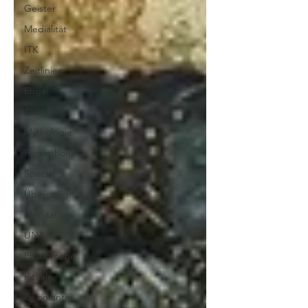
Geister
Medialität
ITK
Zeitlinien
Engel
Aliens
Mythologie
Persephone
Special
Übergang
Meditation
UNA
Phänomene
Rituale
Geomantie