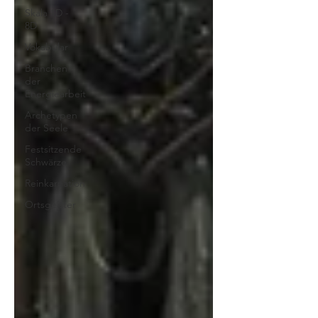
Skala 1D -
8D
Vokabular
Branchen
der
Energiearbeit
Archetypen
der Seele
Festsitzende
Schwärze
Reinkarnation
Ortsgeister