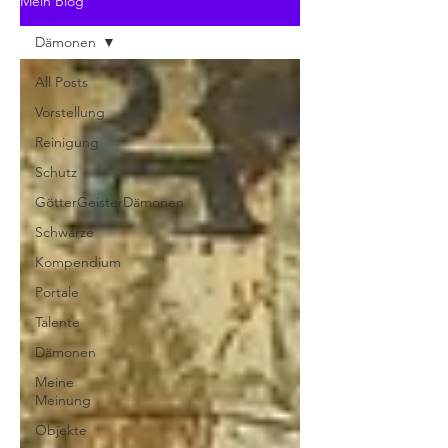
Mein Blog
Dämonen
All Posts
Vorstellung
Reinigung
Schutz
GötterGeisterDämonen
Schwärze
Kompendium
Portale
Talente
Dämonen
Meine
Meinung
Objekte