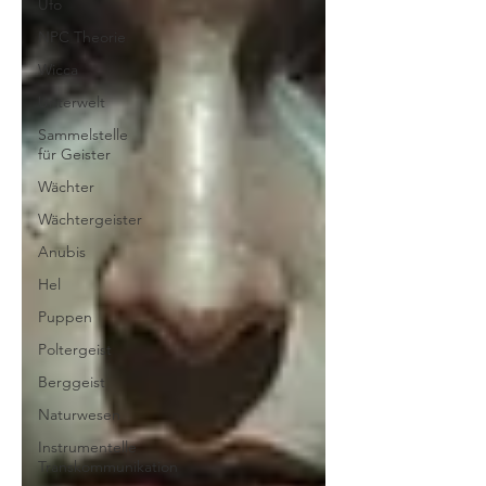
Ufo
NPC Theorie
Wicca
Unterwelt
Sammelstelle
für Geister
Wächter
Wächtergeister
Anubis
Hel
Puppen
Poltergeist
Berggeist
Naturwesen
Instrumentelle
Transkommunikation